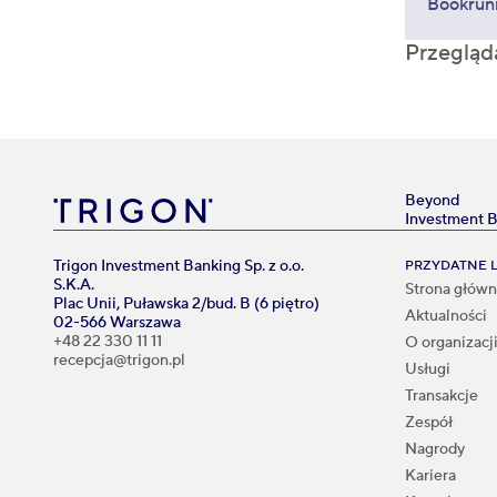
Bookrun
Przegląd
Beyond
Investment 
Trigon Investment Banking Sp. z o.o.
PRZYDATNE L
S.K.A.
Strona głów
Plac Unii, Puławska 2/bud. B (6 piętro)
Aktualności
02-566 Warszawa
+48 22 330 11 11
O organizacj
recepcja@trigon.pl
Usługi
Transakcje
Zespół
Nagrody
Kariera