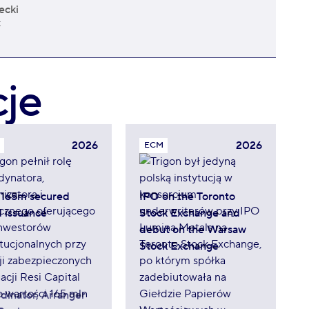
ecki
t
cje
2026
2026
ECM
165m secured
IPO on the Toronto
 issuance
Stock Exchange and
debut on the Warsaw
Stock Exchange
dinator, Arranger