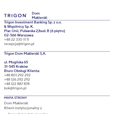
Dom
Maklerski
Trigon Investment Banking Sp. z o.o.
& Wspólnicy Sp. K.
Plac Unii, Puławska 2/bud. B (6 piętro)
02-566 Warszawa
+48 22 330 11 11
recepcja@trigon.pl
Trigon Dom Maklerski S.A.
ul. Mogilska 65
31-545 Kraków
Biuro Obsługi Klienta:
+48 801 292 292
+48 126 292 292
+48 122 887 878
bok@trigon.pl
MAPA STRONY
Dom Maklerski
Klient instytucjonalny
↓