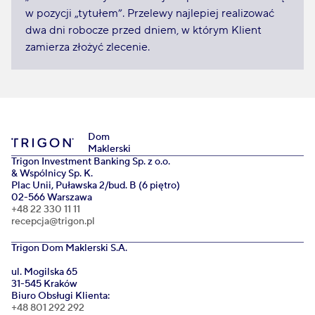
w pozycji „tytułem”. Przelewy najlepiej realizować
dwa dni robocze przed dniem, w którym Klient
zamierza złożyć zlecenie.
Dom
Maklerski
Trigon Investment Banking Sp. z o.o.
& Wspólnicy Sp. K.
Plac Unii, Puławska 2/bud. B (6 piętro)
02-566 Warszawa
+48 22 330 11 11
recepcja@trigon.pl
Trigon Dom Maklerski S.A.
ul. Mogilska 65
31-545 Kraków
Biuro Obsługi Klienta:
+48 801 292 292