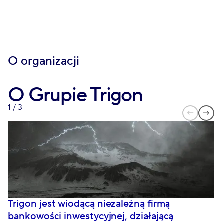
O organizacji
O Grupie Trigon
1
/
3
Trigon jest wiodącą niezależną firmą
O
bankowości inwestycyjnej, działającą
P