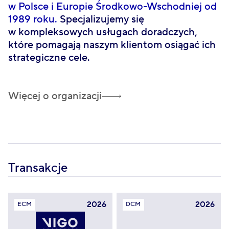
w Polsce i Europie Środkowo-Wschodniej od
s
1989 roku.
Specjalizujemy się
w
w kompleksowych usługach doradczych,
d
które pomagają naszym klientom osiągać ich
s
strategiczne cele.
o
i
i 
Więcej o organizacji
Transakcje
2026
2026
ECM
DCM