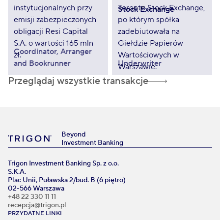
Stock Exchange
Coordinator, Arranger
and Bookrunner
Underwriter
Przeglądaj wszystkie transakcje
Beyond
Investment Banking
Trigon Investment Banking Sp. z o.o.
S.K.A.
Plac Unii, Puławska 2/bud. B (6 piętro)
02-566 Warszawa
+48 22 330 11 11
recepcja@trigon.pl
PRZYDATNE LINKI