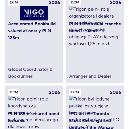
2026
2026
ECM
DCM
Accelerated Bookbuild
PLN 1.25bn dual-tranche
valued at nearly PLN
bond issuance
123m
Global Coordinator &
Bookrunner
Arranger and Dealer
2026
2026
DCM
ECM
PLN 165m secured bond
IPO on the Toronto
issuance
Stock Exchange and
debut on the Warsaw