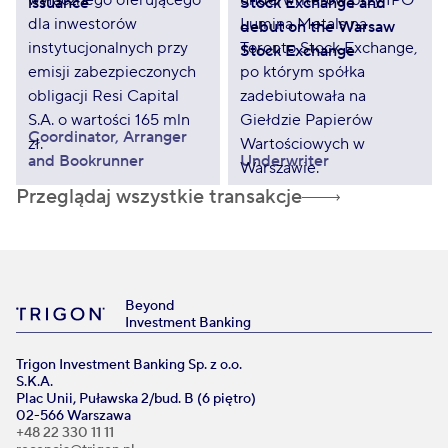
issuance
Stock Exchange and
debut on the Warsaw
Stock Exchange
Coordinator, Arranger
and Bookrunner
Underwriter
Przeglądaj wszystkie transakcje
Beyond
Investment Banking
Trigon Investment Banking Sp. z o.o.
S.K.A.
Plac Unii, Puławska 2/bud. B (6 piętro)
02-566 Warszawa
+48 22 330 11 11