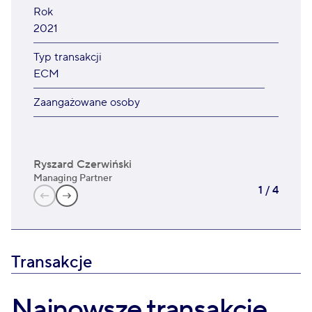
Rok
2021
Typ transakcji
ECM
Zaangażowane osoby
Ryszard Czerwiński
Pio
Managing Partner
Man
1
/
4
Transakcje
Najnowsze transakcje