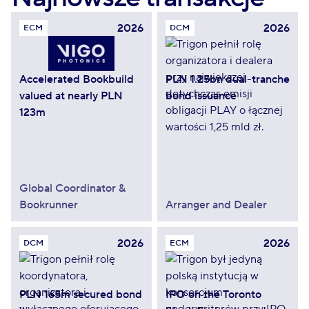
2026
2026
ECM
DCM
Accelerated Bookbuild
PLN 1.25bn dual-tranche
valued at nearly PLN
bond issuance
123m
Global Coordinator &
Bookrunner
Arranger and Dealer
2026
2026
DCM
ECM
PLN 165m secured bond
IPO on the Toronto