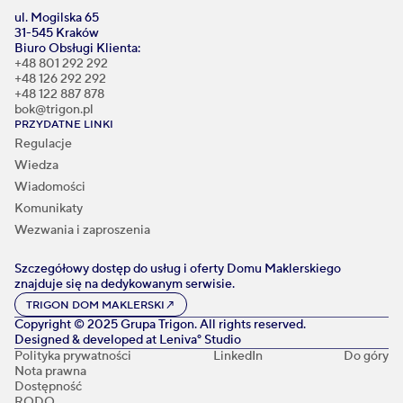
ul. Mogilska 65
31-545 Kraków
Biuro Obsługi Klienta:
+48 801 292 292
+48 126 292 292
+48 122 887 878
bok@trigon.pl
PRZYDATNE LINKI
Regulacje
Wiedza
Wiadomości
Komunikaty
Wezwania i zaproszenia
Szczegółowy dostęp do usług i oferty Domu Maklerskiego
znajduje się na dedykowanym serwisie.
TRIGON DOM MAKLERSKI
↗
Copyright © 2025 Grupa Trigon. All rights reserved.
Designed & developed at
Leniva° Studio
Polityka prywatności
LinkedIn
Do góry
Nota prawna
Dostępność
RODO