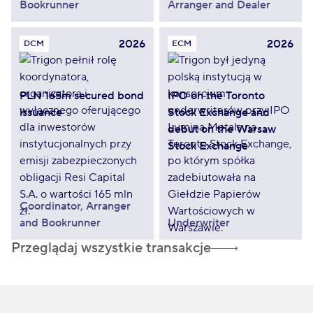
Bookrunner
Arranger and Dealer
2026
2026
DCM
ECM
PLN 165m secured bond
IPO on the Toronto
issuance
Stock Exchange and
debut on the Warsaw
Stock Exchange
Coordinator, Arranger
and Bookrunner
Underwriter
Przeglądaj wszystkie transakcje