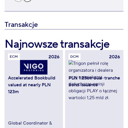
Transakcje
Najnowsze transakcje
2026
2026
ECM
DCM
Accelerated Bookbuild
PLN 1.25bn dual-tranche
valued at nearly PLN
bond issuance
123m
Global Coordinator &