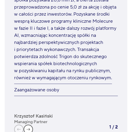
spółka pozyskała 20,6 mln zł, a oferta została
przeprowadzona po cenie 5,0 zł za akcję i objęta
w całości przez inwestorów. Pozyskane środki
wesprą kluczowe programy kliniczne Molecure
w fazie II i fazie I, a także dalszy rozwój platformy
AI, wzmacniając koncentrację spółki na
najbardziej perspektywicznych projektach
i priorytetach wykonawczych. Transakcja
potwierdza zdolność Trigon do skutecznego
wspierania spółek biotechnologicznych
w pozyskiwaniu kapitału na rynku publicznym,
również w wymagającym otoczeniu rynkowym.
Zaangażowane osoby
Krzysztof Kasiński
Jan
Managing Partner
ECM
1
/
2