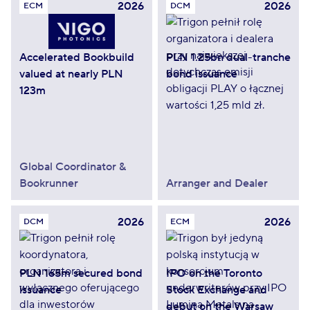
2026
2026
ECM
DCM
Accelerated Bookbuild
PLN 1.25bn dual-tranche
valued at nearly PLN
bond issuance
123m
Global Coordinator &
Bookrunner
Arranger and Dealer
2026
2026
DCM
ECM
PLN 165m secured bond
IPO on the Toronto
issuance
Stock Exchange and
debut on the Warsaw