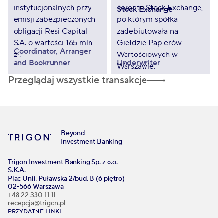
Stock Exchange
Coordinator, Arranger
and Bookrunner
Underwriter
Przeglądaj wszystkie transakcje
Beyond
Investment Banking
Trigon Investment Banking Sp. z o.o.
S.K.A.
Plac Unii, Puławska 2/bud. B (6 piętro)
02-566 Warszawa
+48 22 330 11 11
recepcja@trigon.pl
PRZYDATNE LINKI