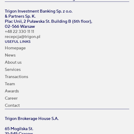
Trigon Investment Banking Sp. z o.o.
& Partners Sp. K.
Plac Unii, 2 Puławska St. Building B (6th floor),
02-566 Warsaw
+48 22 330 11 11
recepcja@trigon.pl
USEFUL LINKS
Homepage
News
About us
Services
Transactions
Team
Awards
Career
Contact
Trigon Brokerage House S.A.
65 Mogilska St.
31-545 Cracow