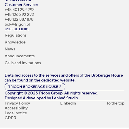
Customer Service:
+48 801 292 292
+48 126 292 292
+48 122 887 878
bok@trigon.pl
USEFUL LINKS
Regulations
Knowledge
News
Announcements
Calls and invitations
Detailed access to the services and offers of the Brokerage House
can be found on the dedicated website.
TRIGON BROKERAGE HOUSE
↗
Copyright © 2025 Trigon Group. All rights reserved.
Designed & developed by
Leniva° Studio
Privacy Policy
LinkedIn
To the top
Accessibility
Legal notice
GDPR