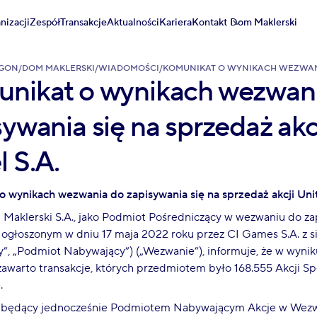
nizacji
Zespół
Transakcje
Aktualności
Kariera
Kontakt
Dom Maklerski
IGON
/
DOM MAKLERSKI
/
WIADOMOŚCI
/
KOMUNIKAT O WYNIKACH WEZWANIA
nikat o wynikach wezwan
sywania się na sprzedaż akc
l S.A.
 wynikach wezwania do zapisywania się na sprzedaż akcji Unit
Maklerski S.A., jako Podmiot Pośredniczący w wezwaniu do za
i ogłoszonym w dniu 17 maja 2022 roku przez CI Games S.A. z 
”, „Podmiot Nabywający”) („Wezwanie”), informuje, że w wynik
awarto transakcje, których przedmiotem było 168.555 Akcji Sp
.
 będący jednocześnie Podmiotem Nabywającym Akcje w Wezwa