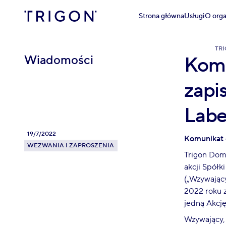
Strona główna
Usługi
O orga
TR
Wiadomości
Komu
zapi
Labe
19/7/2022
Komunikat o
WEZWANIA I ZAPROSZENIA
Trigon Dom 
akcji Spółk
(„Wzywający
2022 roku z
jedną Akcję
Wzywający,