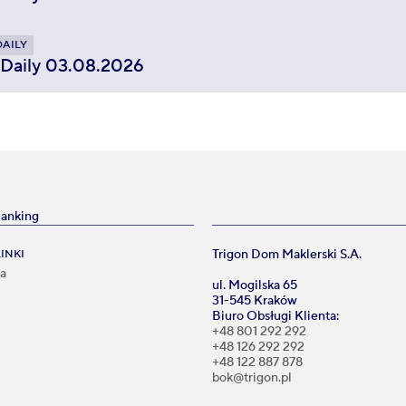
DAILY
 Daily 03.08.2026
Banking
Trigon Dom Maklerski S.A.
INKI
na
ul. Mogilska 65
31-545 Kraków
Biuro Obsługi Klienta:
i
+48 801 292 292
+48 126 292 292
+48 122 887 878
bok@trigon.pl