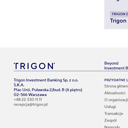
TRIGON 
Trigon
Beyond
Investment 
Trigon Investment Banking Sp. z o.o.
PRZYDATNE L
S.K.A.
Strona głów
Plac Unii, Puławska 2/bud. B (6 piętro)
Aktualności
02-566 Warszawa
+48 22 330 11 11
O organizacj
recepcja@trigon.pl
Usługi
Transakcje
Zespół
Nagrody