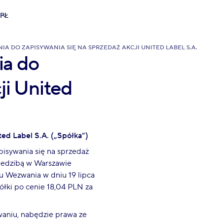
PL
 DO ZAPISYWANIA SIĘ NA SPRZEDAŻ AKCJI UNITED LABEL S.A.
ia do
ji United
ed Label S.A. („Spółka”)
pisywania się na sprzedaż
siedzibą w Warszawie
u Wezwania w dniu 19 lipca
ółki po cenie 18,04 PLN za
niu, nabędzie prawa ze