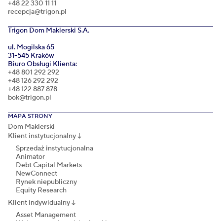
+48 22 330 11 11
recepcja@trigon.pl
Trigon Dom Maklerski S.A.
ul. Mogilska 65
31-545 Kraków
Biuro Obsługi Klienta:
+48 801 292 292
+48 126 292 292
+48 122 887 878
bok@trigon.pl
MAPA STRONY
Dom Maklerski
Klient instytucjonalny
↓
Sprzedaż instytucjonalna
Animator
Debt Capital Markets
NewConnect
Rynek niepubliczny
Equity Research
Klient indywidualny
↓
Asset Management