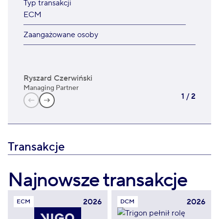
Typ transakcji
ECM
Zaangażowane osoby
Ryszard Czerwiński
Jan
Managing Partner
ECM
1
/
2
Transakcje
Najnowsze transakcje
2026
2026
ECM
DCM