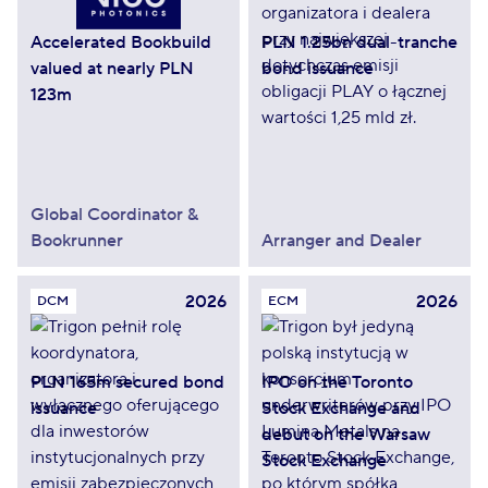
Accelerated Bookbuild
PLN 1.25bn dual-tranche
valued at nearly PLN
bond issuance
123m
Global Coordinator &
Bookrunner
Arranger and Dealer
2026
2026
DCM
ECM
PLN 165m secured bond
IPO on the Toronto
issuance
Stock Exchange and
debut on the Warsaw
Stock Exchange