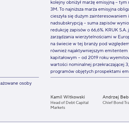
kolejny obniżył marżę emisyjną – t
3M. To najniższa marża emisyjna oblig
cieszyła się dużym zainteresowaniem 
nadsubskrypcją – suma zapisów wynios
redukcję zapisów o 66,6%. KRUK S.A.
zarządzania wierzytelnościami w Europ
na świecie w tej branży pod względem k
również najaktywniejszym emitentem 
kapitałowym – od 2019 roku wyemitował
wartości nominalnej przekraczającej 3,
programów objętych prospektami emi
ażowane osoby
Kamil Witkowski
Andrzej Bebł
Head of Debt Capital
Chief Bond Tr
Markets