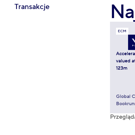
Na
Transakcje
ECM
Acceler
valued a
123m
Global C
Bookrun
Przegląd