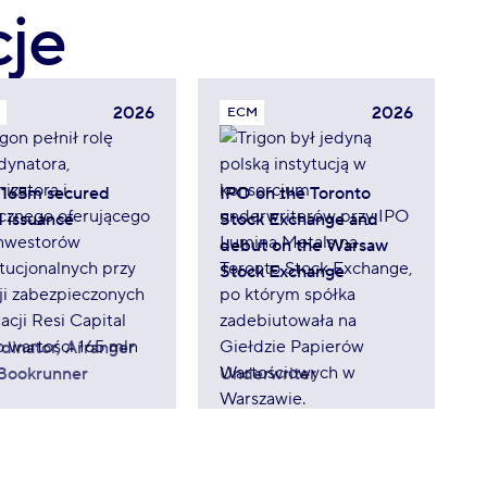
cje
2026
2026
ECM
165m secured
IPO on the Toronto
 issuance
Stock Exchange and
debut on the Warsaw
Stock Exchange
dinator, Arranger
Bookrunner
Underwriter