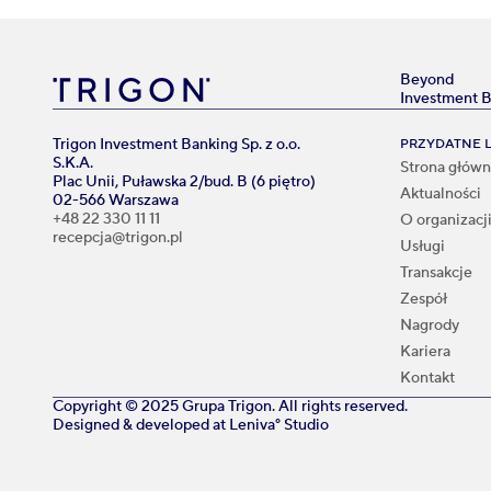
Beyond
Investment 
Trigon Investment Banking Sp. z o.o.
PRZYDATNE L
S.K.A.
Strona głów
Plac Unii, Puławska 2/bud. B (6 piętro)
Aktualności
02-566 Warszawa
+48 22 330 11 11
O organizacj
recepcja@trigon.pl
Usługi
Transakcje
Zespół
Nagrody
Kariera
Kontakt
Copyright © 2025 Grupa Trigon. All rights reserved.
Designed & developed at
Leniva° Studio