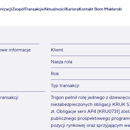
nizacji
Zespół
Transakcje
Aktualności
Kariera
Kontakt
Dom Maklerski
owe informacje
Klient
Nasza rola
Rok
Typ transakcji
ransakcji
Trigon pełnił rolę jednego z dziewięci
niezabezpieczonych obligacji KRUK S.
zł. Obligacje serii AP4 (KRU0731) zo
publicznego prospektowego programu e
pozycji rynkowej oraz sprzyjającym 