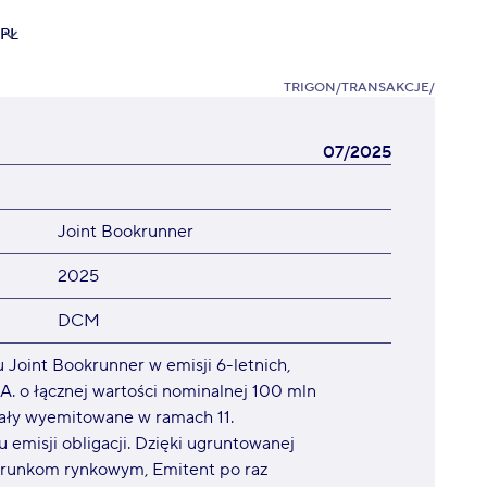
PL
TRIGON
/
TRANSAKCJE
/
07/2025
Joint Bookrunner
2025
DCM
u Joint Bookrunner w emisji 6-letnich,
A. o łącznej wartości nominalnej 100 mln
stały wyemitowane w ramach 11.
misji obligacji. Dzięki ugruntowanej
warunkom rynkowym, Emitent po raz