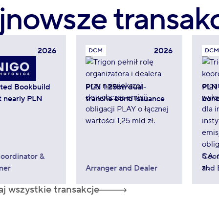
jnowsze transak
2026
2026
DCM
DCM
ated Bookbuild
PLN 1.25bn dual-
PLN 
t nearly PLN
tranche bond issuance
bond
oordinator &
Coor
ner
Arranger and Dealer
and 
aj wszystkie transakcje