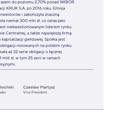
ym razem do poziomu 2,70% ponad WIBOR
acji KRUK S.A. po 2016 roku. Emisja
inwestorów i zakończyła znaczną
ła niemal 300 mln zł, co oznaczało
 jest niekwestionowanym liderem rynku
ie Centralnej, a także największą firmą
apitalizacji giełdowej. Spółka jest
obligacji notowanych na polskim rynku
a aż 32 serie obligacji o łącznej
1 mld zł, w tym 25 serii w ramach
syjnymi.
ociński
Czesław Martysz
ader
Vice President