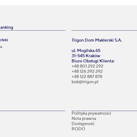
Banking
Trigon Dom Maklerski S.A.
INKI
na
ul. Mogilska 65
31-545 Kraków
Biuro Obsługi Klienta:
i
+48 801 292 292
+48 126 292 292
+48 122 887 878
bok@trigon.pl
Polityka prywatności
Nota prawna
Dostępność
RODO