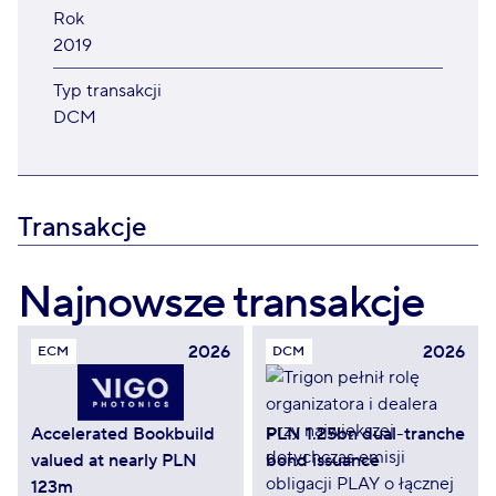
Rok
2019
Typ transakcji
DCM
Transakcje
Najnowsze transakcje
2026
2026
ECM
DCM
Accelerated Bookbuild
PLN 1.25bn dual-tranche
valued at nearly PLN
bond issuance
123m