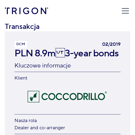
TRIGON
/
TRANSAKCJE
/
PLN 8.9M 3-YEAR BONDS
Transakcja
02/2019
DCM
PLN 8.9m 3-year bonds
Kluczowe informacje
Klient
Nasza rola
Dealer and co-arranger