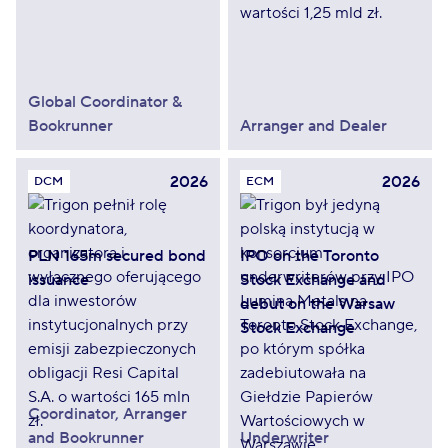
Global Coordinator &
Bookrunner
Arranger and Dealer
2026
2026
DCM
ECM
PLN 165m secured bond
IPO on the Toronto
issuance
Stock Exchange and
debut on the Warsaw
Stock Exchange
Coordinator, Arranger
and Bookrunner
Underwriter