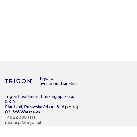
Beyond
Investment Banking
Trigon Investment Banking Sp. z o.o.
S.K.A.
Plac Unii, Puławska 2/bud. B (6 piętro)
02-566 Warszawa
+48 22 330 11 11
recepcja@trigon.pl
PRZYDATNE LINKI
Strona główna