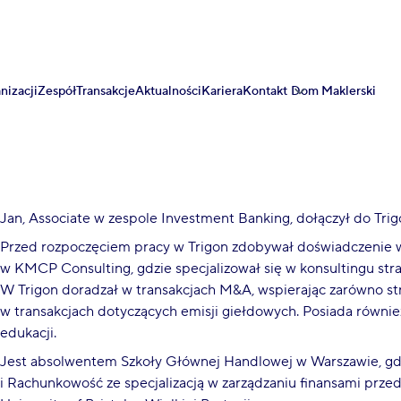
nizacji
Zespół
Transakcje
Aktualności
Kariera
Kontakt
Dom Maklerski
Jan, Associate w zespole Investment Banking, dołączył do Tri
Przed rozpoczęciem pracy w Trigon zdobywał doświadczenie 
w KMCP Consulting, gdzie specjalizował się w konsultingu stra
W Trigon doradzał w transakcjach M&A, wspierając zarówno stro
w transakcjach dotyczących emisji giełdowych. Posiada równi
edukacji.
Jest absolwentem Szkoły Głównej Handlowej w Warszawie, gdz
i Rachunkowość ze specjalizacją w zarządzaniu finansami przed