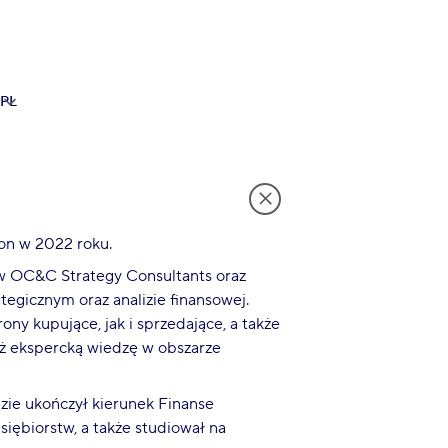
PL
gon w 2022 roku.
w OC&C Strategy Consultants oraz
tegicznym oraz analizie finansowej.
ny kupujące, jak i sprzedające, a także
eż ekspercką wiedzę w obszarze
ie ukończył kierunek Finanse
siębiorstw, a także studiował na