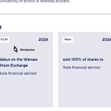
University of Bristol w Wielkiej Brytanii.
e
2024
202
ECM
M&A
debut on the Warsaw
sold 100% of shares to
Stock Exchange
Sole financial advisor
Sole financial advisor