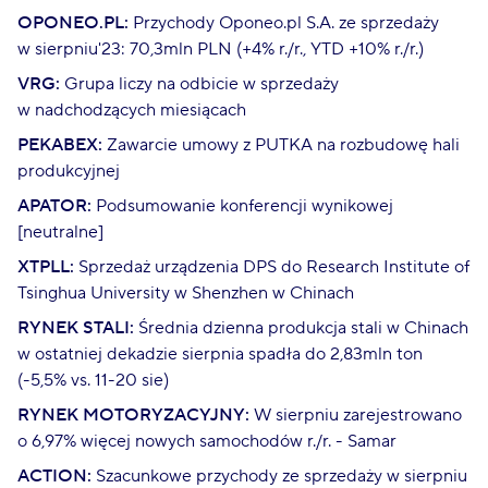
OPONEO.PL:
Przychody Oponeo.pl S.A. ze sprzedaży
w sierpniu'23: 70,3mln PLN (+4% r./r., YTD +10% r./r.)
VRG:
Grupa liczy na odbicie w sprzedaży
w nadchodzących miesiącach
PEKABEX:
Zawarcie umowy z PUTKA na rozbudowę hali
produkcyjnej
APATOR:
Podsumowanie konferencji wynikowej
[neutralne]
XTPLL:
Sprzedaż urządzenia DPS do Research Institute of
Tsinghua University w Shenzhen w Chinach
RYNEK STALI:
Średnia dzienna produkcja stali w Chinach
w ostatniej dekadzie sierpnia spadła do 2,83mln ton
(-5,5% vs. 11-20 sie)
RYNEK MOTORYZACYJNY:
W sierpniu zarejestrowano
o 6,97% więcej nowych samochodów r./r. - Samar
ACTION:
Szacunkowe przychody ze sprzedaży w sierpniu