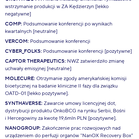
wstrzymanie produkcji w ZA Kędzierzyn [lekko
negatywne]
COMP:
Podsumowanie konferencji po wynikach
kwartalnych [neutralne]
VERCOM:
Podsumowanie konferencji
CYBER_FOLKS:
Podsumowanie konferencji [pozytywne]
CAPTOR THERAPEUTICS:
NWZ zatwierdziło zmianę
uchwały emisyjnej [neutralne]
MOLECURE:
Otrzymanie zgody amerykańskiej komisji
bioetycznej na badanie kliniczne II fazy dla związku
OATD-01 [lekko pozytywne].
SYNTHAVERSE:
Zawarcie umowy licencyjnej dot,
dystrybucji produktu OnkoBCG na rynku Serbii, Bośni
i Hercegowiny za kwotę 19,6mln PLN [pozytywne].
NANOGROUP:
Zakończenie prac rozwojowych nad
urządzeniem do perfuzji organów "NanOX Recovery Box"