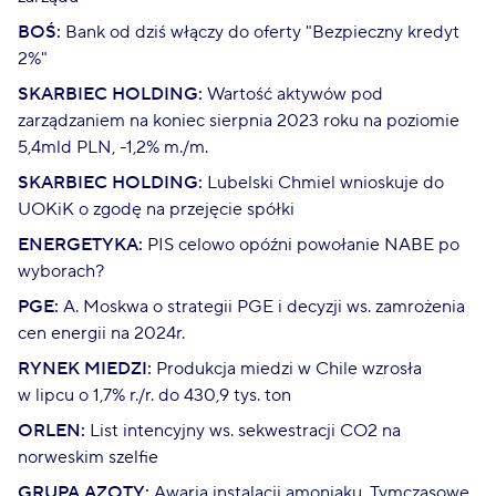
BOŚ:
Bank od dziś włączy do oferty "Bezpieczny kredyt
2%"
SKARBIEC HOLDING:
Wartość aktywów pod
zarządzaniem na koniec sierpnia 2023 roku na poziomie
5,4mld PLN, -1,2% m./m.
SKARBIEC HOLDING:
Lubelski Chmiel wnioskuje do
UOKiK o zgodę na przejęcie spółki
ENERGETYKA:
PIS celowo opóźni powołanie NABE po
wyborach?
PGE:
A. Moskwa o strategii PGE i decyzji ws. zamrożenia
cen energii na 2024r.
RYNEK MIEDZI:
Produkcja miedzi w Chile wzrosła
w lipcu o 1,7% r./r. do 430,9 tys. ton
ORLEN:
List intencyjny ws. sekwestracji CO2 na
norweskim szelfie
GRUPA AZOTY:
Awaria instalacji amoniaku. Tymczasowe