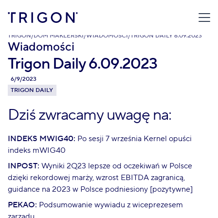
TRIGON
/
DOM MAKLERSKI
/
WIADOMOŚCI
/
TRIGON DAILY 6.09.2023
Wiadomości
Trigon Daily 6.09.2023
6/9/2023
TRIGON DAILY
Dziś zwracamy uwagę na:
INDEKS MWIG40:
Po sesji 7 września Kernel opuści
indeks mWIG40
INPOST:
Wyniki 2Q23 lepsze od oczekiwań w Polsce
dzięki rekordowej marży, wzrost EBITDA zagranicą,
guidance na 2023 w Polsce podniesiony [pozytywne]
PEKAO:
Podsumowanie wywiadu z wiceprezesem
zarządu