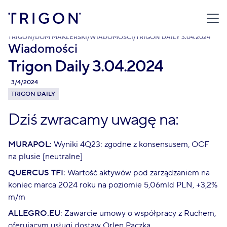
TRIGON
/
DOM MAKLERSKI
/
WIADOMOŚCI
/
TRIGON DAILY 3.04.2024
Wiadomości
Trigon Daily 3.04.2024
3/4/2024
TRIGON DAILY
Dziś zwracamy uwagę na:
MURAPOL
: Wyniki 4Q23: zgodne z konsensusem, OCF
na plusie [neutralne]
QUERCUS TFI
: Wartość aktywów pod zarządzaniem na
koniec marca 2024 roku na poziomie 5,06mld PLN, +3,2%
m/m
ALLEGRO.EU
: Zawarcie umowy o współpracy z Ruchem,
oferującym usługi dostaw Orlen Paczka