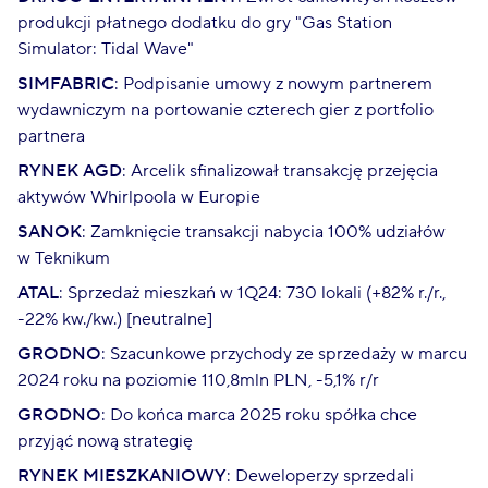
produkcji płatnego dodatku do gry "Gas Station
Simulator: Tidal Wave"
SIMFABRIC
: Podpisanie umowy z nowym partnerem
wydawniczym na portowanie czterech gier z portfolio
partnera
RYNEK AGD
: Arcelik sfinalizował transakcję przejęcia
aktywów Whirlpoola w Europie
SANOK
: Zamknięcie transakcji nabycia 100% udziałów
w Teknikum
ATAL
: Sprzedaż mieszkań w 1Q24: 730 lokali (+82% r./r.,
-22% kw./kw.) [neutralne]
GRODNO
: Szacunkowe przychody ze sprzedaży w marcu
2024 roku na poziomie 110,8mln PLN, -5,1% r/r
GRODNO
: Do końca marca 2025 roku spółka chce
przyjąć nową strategię
RYNEK MIESZKANIOWY
: Deweloperzy sprzedali