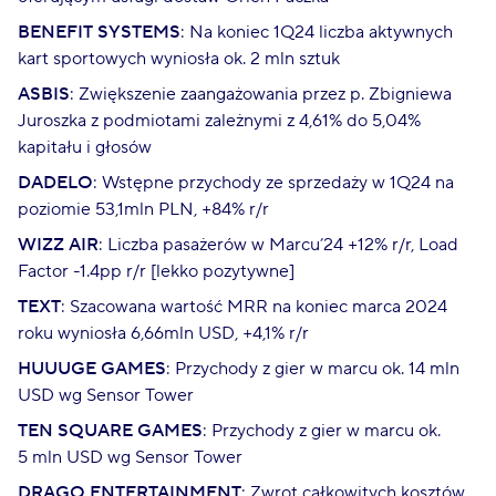
BENEFIT SYSTEMS
: Na koniec 1Q24 liczba aktywnych
kart sportowych wyniosła ok. 2 mln sztuk
ASBIS
: Zwiększenie zaangażowania przez p. Zbigniewa
Juroszka z podmiotami zależnymi z 4,61% do 5,04%
kapitału i głosów
DADELO
: Wstępne przychody ze sprzedaży w 1Q24 na
poziomie 53,1mln PLN, +84% r/r
WIZZ AIR
: Liczba pasażerów w Marcu’24 +12% r/r, Load
Factor -1.4pp r/r [lekko pozytywne]
TEXT
: Szacowana wartość MRR na koniec marca 2024
roku wyniosła 6,66mln USD, +4,1% r/r
HUUUGE GAMES
: Przychody z gier w marcu ok. 14 mln
USD wg Sensor Tower
TEN SQUARE GAMES
: Przychody z gier w marcu ok.
5 mln USD wg Sensor Tower
DRAGO ENTERTAINMENT
: Zwrot całkowitych kosztów