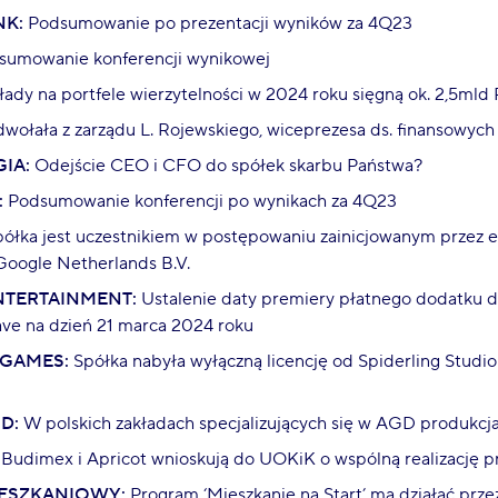
NK:
Podsumowanie po prezentacji wyników za 4Q23
umowanie konferencji wynikowej
ady na portfele wierzytelności w 2024 roku sięgną ok. 2,5mld
ołała z zarządu L. Rojewskiego, wiceprezesa ds. finansowych
IA:
Odejście CEO i CFO do spółek skarbu Państwa?
:
Podsumowanie konferencji po wynikach za 4Q23
ółka jest uczestnikiem w postępowaniu zainicjowanym przez
Google Netherlands B.V.
TERTAINMENT:
Ustalenie daty premiery płatnego dodatku do
ave na dzień 21 marca 2024 roku
 GAMES:
Spółka nabyła wyłączną licencję od Spiderling Studio
D:
W polskich zakładach specjalizujących się w AGD produkcja
Budimex i Apricot wnioskują do UOKiK o wspólną realizację 
ESZKANIOWY:
Program ‘Mieszkanie na Start’ ma działać przez 