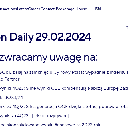
ansactions
Latest
Career
Contact
Brokerage House
EN
on Daily 29.02.2024
 zwracamy uwagę na:
SCI:
Dzisiaj na zamknięciu Cyfrowy Polsat wypadnie z indeksu
to Partner
yniki 4Q23: Silne wyniki CEE kompensują słabszą Europę Zac
ki 3Q23/24
ki za 4Q23: Silna generacja OCF dzięki istotnej poprawie rota
yniki za 4Q23r. [lekko pozytywne]
e skonsolidowane wyniki finansowe za 2023 rok