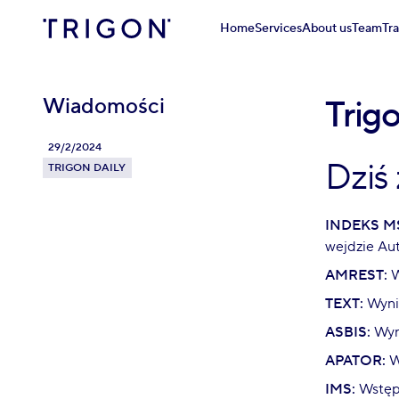
Home
Services
About us
Team
Tr
Wiadomości
Trig
29/2/2024
Dziś
TRIGON DAILY
INDEKS M
wejdzie Au
AMREST:
W
TEXT:
Wyni
ASBIS:
Wyni
APATOR:
W
IMS:
Wstępn