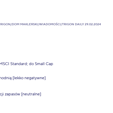
TRIGON
/
DOM MAKLERSKI
/
WIADOMOŚCI
/
TRIGON DAILY 29.02.2024
 MSCI Standard; do Small Cap
hodnią [lekko negatywne]
cji zapasów [neutralne]