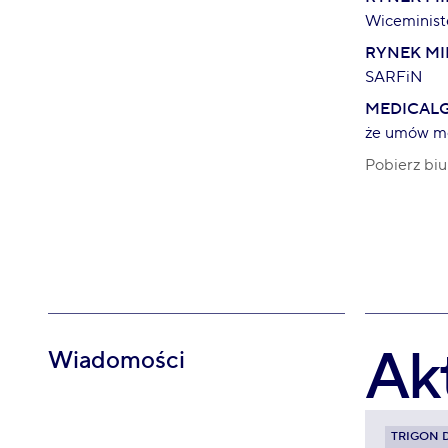
Wiceministe
RYNEK MI
SARFiN
MEDICALG
że umów mo
Pobierz biu
Ak
Wiadomości
TRIGON 