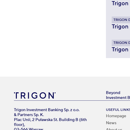
Trigon
TRIGON 
Trigon
TRIGON 
Trigon
Beyond
Investment 
Trigon Investment Banking Sp. z o.o.
USEFUL LINK
& Partners Sp. K.
Homepage
Plac Unii, 2 Puławska St. Building B (6th
News
floor),
02-566 Warsaw