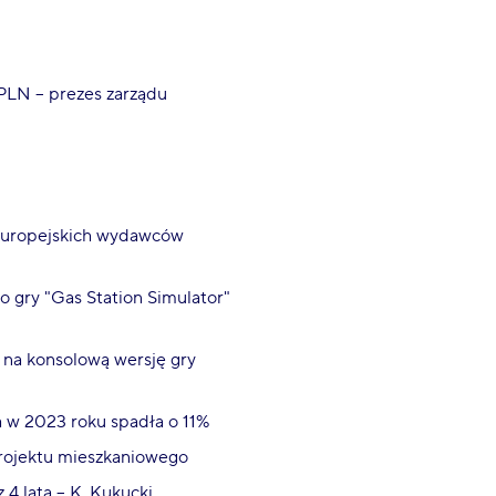
 PLN – prezes zarządu
 europejskich wydawców
 gry "Gas Station Simulator"
 na konsolową wersję gry
 w 2023 roku spadła o 11%
projektu mieszkaniowego
4 lata – K. Kukucki,