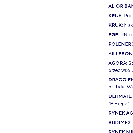
ALIOR BA
KRUK:
Pods
KRUK:
Nakł
PGE:
RN odw
POLENERG
AILLERON
AGORA:
Sp
przeciwko 
DRAGO EN
pt. Tidal W
ULTIMATE
"Besiege"
RYNEK AG
BUDIMEX:
RYNEK MI