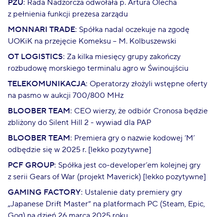
PZU
: Rada Nadzorcza odwołała p. Artura Olecha
z pełnienia funkcji prezesa zarządu
MONNARI TRADE
: Spółka nadal oczekuje na zgodę
UOKiK na przejęcie Komeksu – M. Kolbuszewski
OT LOGISTICS
: Za kilka miesięcy grupy zakończy
rozbudowę morskiego terminalu agro w Świnoujściu
TELEKOMUNIKACJA
: Operatorzy złożyli wstępne oferty
na pasmo w aukcji 700/800 MHz
BLOOBER TEAM
: CEO wierzy, że odbiór Cronosa będzie
zbliżony do Silent Hill 2 - wywiad dla PAP
BLOOBER TEAM
: Premiera gry o nazwie kodowej ‘M’
odbędzie się w 2025 r. [lekko pozytywne]
PCF GROUP
: Spółka jest co-developer’em kolejnej gry
z serii Gears of War (projekt Maverick) [lekko pozytywne]
GAMING FACTORY
: Ustalenie daty premiery gry
„Japanese Drift Master” na platformach PC (Steam, Epic,
Gog) na dzień 26 marca 2025 roku