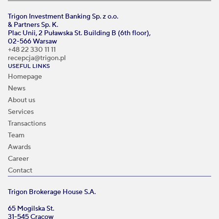
Trigon Investment Banking Sp. z o.o.
& Partners Sp. K.
Plac Unii, 2 Puławska St. Building B (6th floor),
02-566 Warsaw
+48 22 330 11 11
recepcja@trigon.pl
USEFUL LINKS
Homepage
News
About us
Services
Transactions
Team
Awards
Career
Contact
Trigon Brokerage House S.A.
65 Mogilska St.
31-545 Cracow