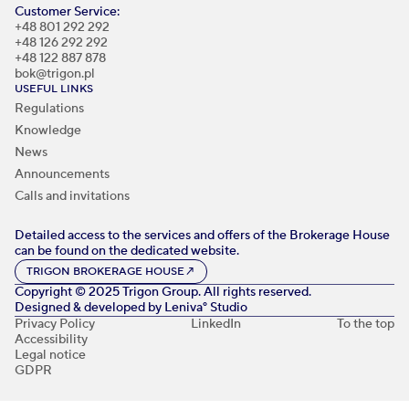
Customer Service:
+48 801 292 292
+48 126 292 292
+48 122 887 878
bok@trigon.pl
USEFUL LINKS
Regulations
Knowledge
News
Announcements
Calls and invitations
Detailed access to the services and offers of the Brokerage House
can be found on the dedicated website.
TRIGON BROKERAGE HOUSE
↗
Copyright © 2025 Trigon Group. All rights reserved.
Designed & developed by
Leniva° Studio
Privacy Policy
LinkedIn
To the top
Accessibility
Legal notice
GDPR