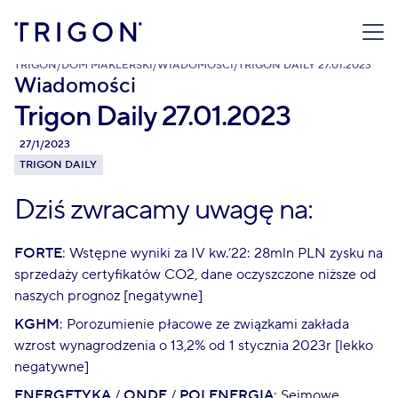
TRIGON
/
DOM MAKLERSKI
/
WIADOMOŚCI
/
TRIGON DAILY 27.01.2023
Wiadomości
Trigon Daily 27.01.2023
27/1/2023
TRIGON DAILY
Dziś zwracamy uwagę na:
FORTE
: Wstępne wyniki za IV kw.’22: 28mln PLN zysku na
sprzedaży certyfikatów CO2, dane oczyszczone niższe od
naszych prognoz [negatywne]
KGHM
: Porozumienie płacowe ze związkami zakłada
wzrost wynagrodzenia o 13,2% od 1 stycznia 2023r [lekko
negatywne]
ENERGETYKA
/
ONDE
/
POLENERGIA
: Sejmowe