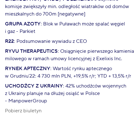
komisje zwiększyły min. odległość wiatraków od domów
mieszkalnych do 700m [negatywne]
GRUPA AZOTY
: Blok w Puławach może spalać węgiel
i gaz - Parkiet
R22
: Podsumowanie wywiadu z CEO
RYVU THERAPEUTICS
: Osiągnięcie pierwszego kamienia
milowego w ramach umowy licencyjnej z Exelixis Inc.
RYNEK APTECZNY
: Wartość rynku aptecznego
w Grudniu’22: 4 730 mln PLN, +19,5% r/r; YTD + 13,5% r/r
UCHODŹCY Z UKRAINY
: 42% uchodźców wojennych
z Ukrainy planuje na dłużej osiąść w Polsce
- ManpowerGroup
Pobierz biuletyn