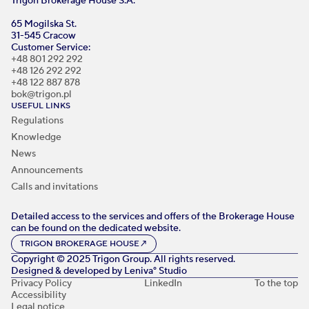
Trigon Brokerage House S.A.
65 Mogilska St.
31-545 Cracow
Customer Service:
+48 801 292 292
+48 126 292 292
+48 122 887 878
bok@trigon.pl
USEFUL LINKS
Regulations
Knowledge
News
Announcements
Calls and invitations
Detailed access to the services and offers of the Brokerage House
can be found on the dedicated website.
TRIGON BROKERAGE HOUSE
↗
Copyright © 2025 Trigon Group. All rights reserved.
Designed & developed by
Leniva° Studio
Privacy Policy
LinkedIn
To the top
Accessibility
Legal notice