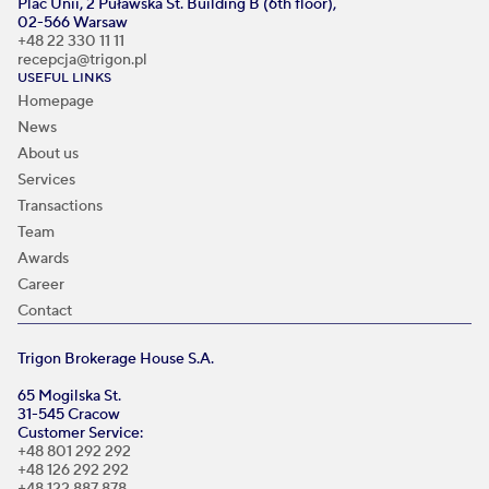
Plac Unii, 2 Puławska St. Building B (6th floor),
02-566 Warsaw
+48 22 330 11 11
recepcja@trigon.pl
USEFUL LINKS
Homepage
News
About us
Services
Transactions
Team
Awards
Career
Contact
Trigon Brokerage House S.A.
65 Mogilska St.
31-545 Cracow
Customer Service:
+48 801 292 292
+48 126 292 292
+48 122 887 878