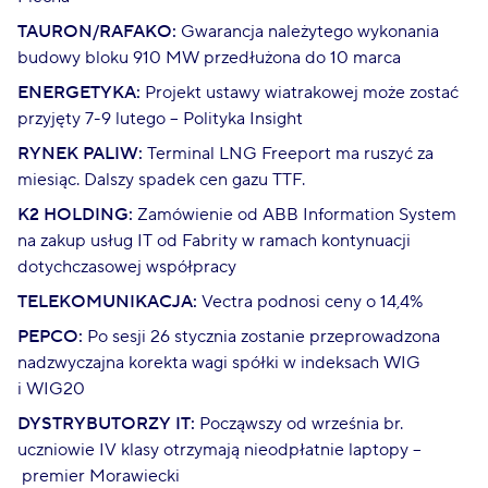
TAURON/RAFAKO:
Gwarancja należytego wykonania
budowy bloku 910 MW przedłużona do 10 marca
ENERGETYKA:
Projekt ustawy wiatrakowej może zostać
przyjęty 7-9 lutego – Polityka Insight
RYNEK PALIW:
Terminal LNG Freeport ma ruszyć za
miesiąc. Dalszy spadek cen gazu TTF.
K2 HOLDING:
Zamówienie od ABB Information System
na zakup usług IT od Fabrity w ramach kontynuacji
dotychczasowej współpracy
TELEKOMUNIKACJA:
Vectra podnosi ceny o 14,4%
PEPCO:
Po sesji 26 stycznia zostanie przeprowadzona
nadzwyczajna korekta wagi spółki w indeksach WIG
i WIG20
DYSTRYBUTORZY IT:
Począwszy od września br.
uczniowie IV klasy otrzymają nieodpłatnie laptopy –
premier Morawiecki