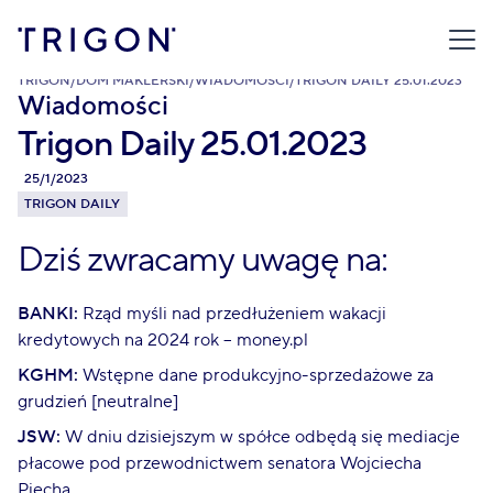
TRIGON
/
DOM MAKLERSKI
/
WIADOMOŚCI
/
TRIGON DAILY 25.01.2023
Wiadomości
Trigon Daily 25.01.2023
25/1/2023
TRIGON DAILY
Dziś zwracamy uwagę na:
BANKI:
Rząd myśli nad przedłużeniem wakacji
kredytowych na 2024 rok – money.pl
KGHM:
Wstępne dane produkcyjno-sprzedażowe za
grudzień [neutralne]
JSW:
W dniu dzisiejszym w spółce odbędą się mediacje
płacowe pod przewodnictwem senatora Wojciecha
Piecha