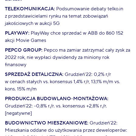
TELEKOMUNIKACJA:
Podsumowanie debaty telko.in
z przedstawicielami rynku na temat zobowiązań
jakościowych w aukcji 5G
PLAYWAY:
PlayWay chce sprzedać w ABB do 860 152
akcji Movie Games
PEPCO GROUP:
Pepco ma zamiar zatrzymać cały zysk za
2022 rok, nie wypłaci dywidendy za miniony rok
finansowy
SPRZEDAŻ DETALICZNA:
Grudzień’22: 0,2% r/r
w cenach stałych vs. konsensus 1,4% r/r, 13,1% m/m vs.
kons. 15% m/m
PRODUKCJA BUDOWLANO-MONTAŻOWA:
Grudzień’22: -0,8% r./r. vs. konsensus +2,8% r./r.
[negatywne]
BUDOWNICTWO MIESZKANIOWE:
Grudzień’22:
Mieszkania oddane do użytkowania przez deweloperów: