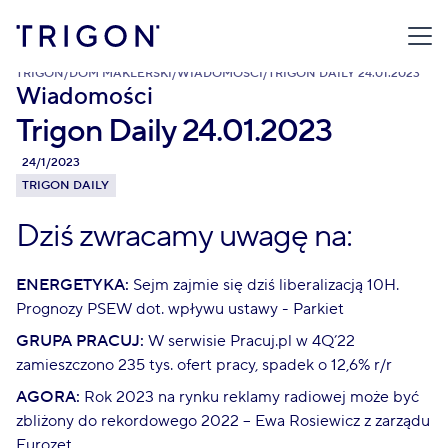
TRIGON
/
DOM MAKLERSKI
/
WIADOMOŚCI
/
TRIGON DAILY 24.01.2023
Wiadomości
Trigon Daily 24.01.2023
24/1/2023
TRIGON DAILY
Dziś zwracamy uwagę na:
ENERGETYKA:
Sejm zajmie się dziś liberalizacją 10H.
Prognozy PSEW dot. wpływu ustawy - Parkiet
GRUPA PRACUJ:
W serwisie Pracuj.pl w 4Q’22
zamieszczono 235 tys. ofert pracy, spadek o 12,6% r/r
AGORA:
Rok 2023 na rynku reklamy radiowej może być
zbliżony do rekordowego 2022 – Ewa Rosiewicz z zarządu
Eurozet