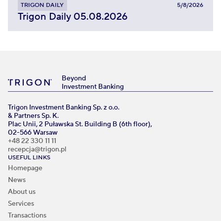
TRIGON DAILY
5/8/2026
Trigon Daily 05.08.2026
Beyond
Investment Banking
Trigon Investment Banking Sp. z o.o.
& Partners Sp. K.
Plac Unii, 2 Puławska St. Building B (6th floor),
02-566 Warsaw
+48 22 330 11 11
recepcja@trigon.pl
USEFUL LINKS
Homepage
News
About us
Services
Transactions