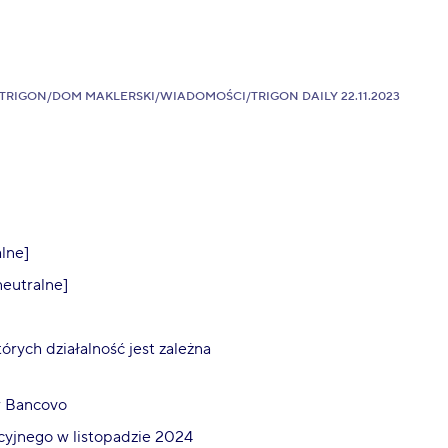
TRIGON
/
DOM MAKLERSKI
/
WIADOMOŚCI
/
TRIGON DAILY 22.11.2023
lne]
neutralne]
órych działalność jest zależna
w Bancovo
cyjnego w listopadzie 2024