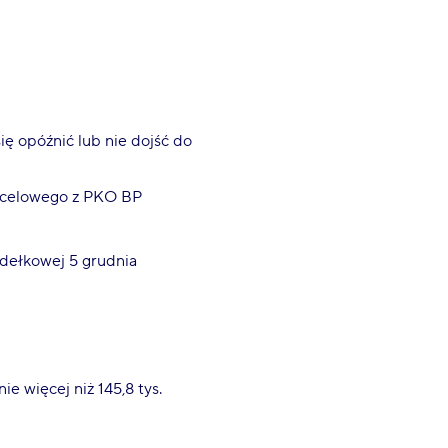
i
ię opóźnić lub nie dojść do
locelowego z PKO BP
udełkowej 5 grudnia
e więcej niż 145,8 tys.