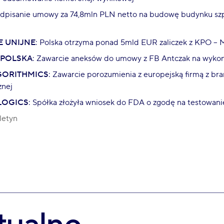
odpisanie umowy za 74,8mln PLN netto na budowę budynku sz
 UNIJNE
: Polska otrzyma ponad 5mld EUR zaliczek z KPO –
 POLSKA
: Zawarcie aneksów do umowy z FB Antczak na wyko
GORITHMICS
: Zawarcie porozumienia z europejską firmą z bra
znej
LOGICS
: Spółka złożyła wniosek do FDA o zgodę na testowan
letyn