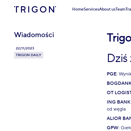
Home
Services
About us
Team
Tr
Wiadomości
Trigo
22/11/2023
Dziś
TRIGON DAILY
PGE
: Wyni
BOGDAN
OT LOGIS
ING BANK
od węgla
ALIOR BA
GPW
: Gie