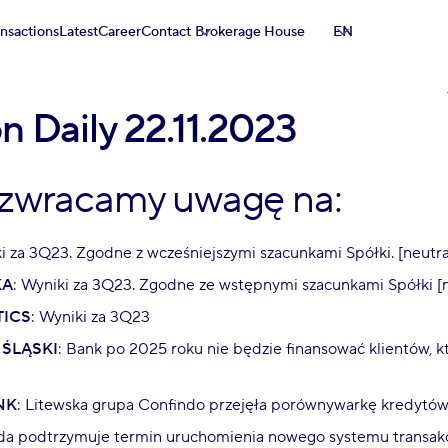
ansactions
Latest
Career
Contact
Brokerage House
EN
n Daily 22.11.2023
 zwracamy uwagę na:
ki za 3Q23. Zgodne z wcześniejszymi szacunkami Spółki. [neutra
KA
: Wyniki za 3Q23. Zgodne ze wstępnymi szacunkami Spółki [
TICS
: Wyniki za 3Q23
 ŚLĄSKI
: Bank po 2025 roku nie będzie finansować klientów, kt
NK
: Litewska grupa Confindo przejęła porównywarkę kredytó
łda podtrzymuje termin uruchomienia nowego systemu transak