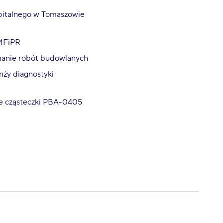
pitalnego w Tomaszowie
 MFiPR
nanie robót budowlanych
nży diagnostyki
ie cząsteczki PBA-0405