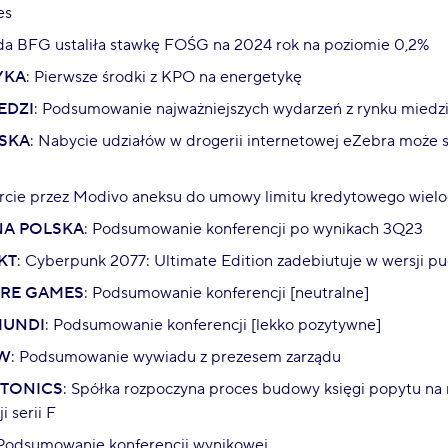
es
da BFG ustaliła stawkę FOŚG na 2024 rok na poziomie 0,2%
YKA
: Pierwsze środki z KPO na energetykę
EDZI
: Podsumowanie najważniejszych wydarzeń z rynku miedz
SKA
: Nabycie udziałów w drogerii internetowej eZebra może s
arcie przez Modivo aneksu do umowy limitu kredytowego wie
NA POLSKA
: Podsumowanie konferencji po wynikach 3Q23
KT
: Cyberpunk 2077: Ultimate Edition zadebiutuje w wersji p
URE GAMES
: Podsumowanie konferencji [neutralne]
MUNDI
: Podsumowanie konferencji [lekko pozytywne]
W
: Podsumowanie wywiadu z prezesem zarządu
OTONICS
: Spółka rozpoczyna proces budowy księgi popytu na ni
i serii F
 Podsumowanie konferencji wynikowej