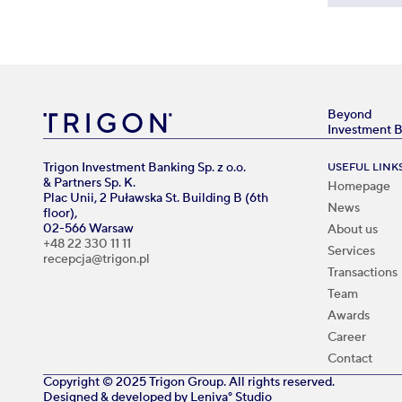
Beyond
Investment 
Trigon Investment Banking Sp. z o.o.
USEFUL LINK
& Partners Sp. K.
Homepage
Plac Unii, 2 Puławska St. Building B (6th
News
floor),
02-566 Warsaw
About us
+48 22 330 11 11
Services
recepcja@trigon.pl
Transactions
Team
Awards
Career
Contact
Copyright © 2025 Trigon Group. All rights reserved.
Designed & developed by
Leniva° Studio