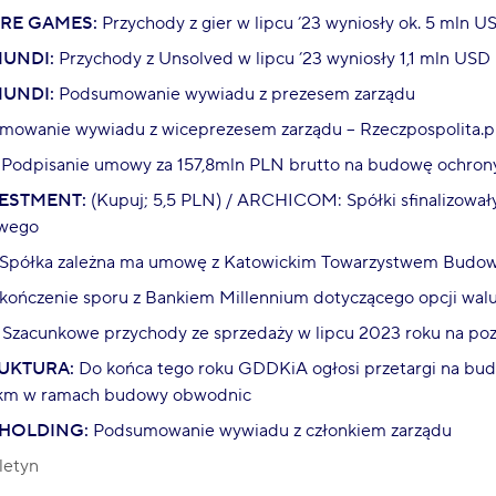
RE GAMES:
Przychody z gier w lipcu ’23 wyniosły ok. 5 mln U
MUNDI:
Przychody z Unsolved w lipcu ’23 wyniosły 1,1 mln USD
MUNDI:
Podsumowanie wywiadu z prezesem zarządu
owanie wywiadu z wiceprezesem zarządu – Rzeczpospolita.pl
Podpisanie umowy za 157,8mln PLN brutto na budowę ochron
ESTMENT:
(Kupuj; 5,5 PLN) / ARCHICOM: Spółki sfinalizował
owego
Spółka zależna ma umowę z Katowickim Towarzystwem Budow
kończenie sporu z Bankiem Millennium dotyczącego opcji wal
Szacunkowe przychody ze sprzedaży w lipcu 2023 roku na pozi
UKTURA:
Do końca tego roku GDDKiA ogłosi przetargi na bu
4 km w ramach budowy obwodnic
HOLDING:
Podsumowanie wywiadu z członkiem zarządu
letyn