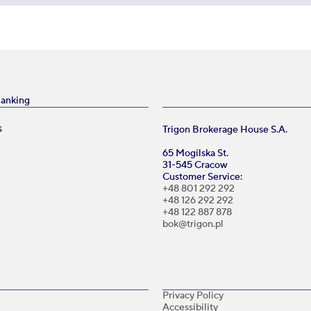
Banking
Trigon Brokerage House S.A.
S
65 Mogilska St.
31-545 Cracow
Customer Service:
+48 801 292 292
+48 126 292 292
+48 122 887 878
bok@trigon.pl
Privacy Policy
Accessibility