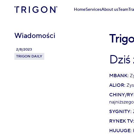
Home
Services
About us
Team
Tr
Wiadomości
Trig
2/8/2023
Dziś
TRIGON DAILY
MBANK:
Zy
ALIOR:
Zys
CHINY/RY
najniższego
SYGNITY:
RYNEK TV
HUUUGE:
P