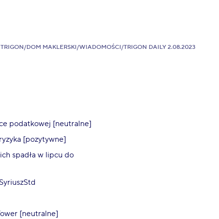
TRIGON
/
DOM MAKLERSKI
/
WIADOMOŚCI
/
TRIGON DAILY 2.08.2023
awce podatkowej [neutralne]
 ryzyka [pozytywne]
ch spadła w lipcu do
SyriuszStd
Tower [neutralne]