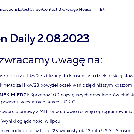
ansactions
Latest
Career
Contact
Brokerage House
EN
on Daily 2.08.2023
 zwracamy uwagę na:
sk netto za II kw.’23 zbliżony do konsensusu dzięki niskiej st
k netto za II kw.’23 powyżej oczekiwań dzięki niższym kosztom
NEK MIEDZI:
Sprzedaż 100 największych deweloperów chiński
 poziomu w ostatnich latach - CRIC
Zawarcie umowy z MRiPS w sprawie rozwoju oprogramowania 
:
Wyniki oglądalności w lipcu
rzychody z gier w lipcu ’23 wyniosły ok. 13 mln USD – Sensor 