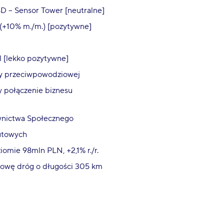
SD – Sensor Tower [neutralne]
 (+10% m./m.) [pozytywne]
 [lekko pozytywne]
y przeciwpowodziowej
y połączenie biznesu
nictwa Społecznego
utowych
omie 98mln PLN, +2,1% r./r.
dowę dróg o długości 305 km