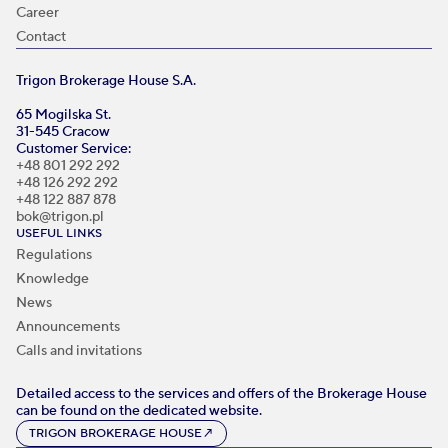
Career
Contact
Trigon Brokerage House S.A.
65 Mogilska St.
31-545 Cracow
Customer Service:
+48 801 292 292
+48 126 292 292
+48 122 887 878
bok@trigon.pl
USEFUL LINKS
Regulations
Knowledge
News
Announcements
Calls and invitations
Detailed access to the services and offers of the Brokerage House
can be found on the dedicated website.
TRIGON BROKERAGE HOUSE
↗