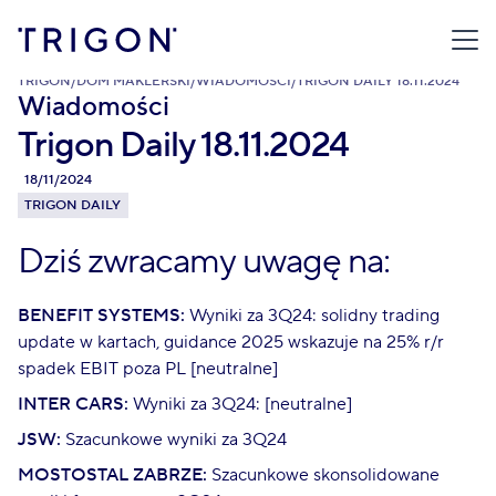
TRIGON
/
DOM MAKLERSKI
/
WIADOMOŚCI
/
TRIGON DAILY 18.11.2024
Wiadomości
Trigon Daily 18.11.2024
18/11/2024
TRIGON DAILY
Dziś zwracamy uwagę na:
BENEFIT SYSTEMS:
Wyniki za 3Q24: solidny trading
update w kartach, guidance 2025 wskazuje na 25% r/r
spadek EBIT poza PL [neutralne]
INTER CARS:
Wyniki za 3Q24: [neutralne]
JSW:
Szacunkowe wyniki za 3Q24
MOSTOSTAL ZABRZE:
Szacunkowe skonsolidowane