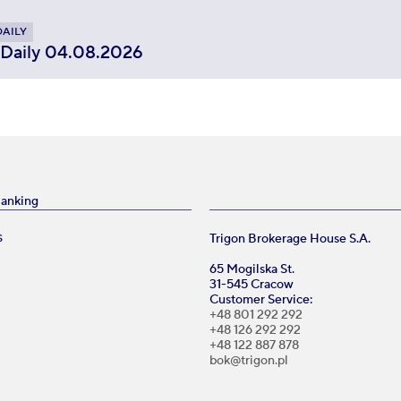
DAILY
 Daily 04.08.2026
Banking
Trigon Brokerage House S.A.
S
65 Mogilska St.
31-545 Cracow
Customer Service:
+48 801 292 292
+48 126 292 292
+48 122 887 878
bok@trigon.pl