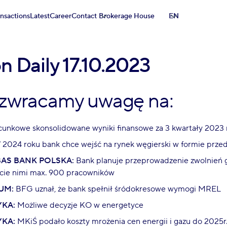
ansactions
Latest
Career
Contact
Brokerage House
EN
n Daily 17.10.2023
 zwracamy uwagę na:
unkowe skonsolidowane wyniki finansowe za 3 kwartały 2023 
2024 roku bank chce wejść na rynek węgierski w formie przed
BAS BANK POLSKA:
Bank planuje przeprowadzenie zwolnień 
ęcie nimi max. 900 pracowników
UM:
BFG uznał, że bank spełnił śródokresowe wymogi MREL
KA:
Możliwe decyzje KO w energetyce
KA:
MKiŚ podało koszty mrożenia cen energii i gazu do 2025r.