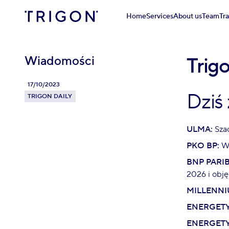
Home
Services
About us
Team
Tr
Wiadomości
Trigo
17/10/2023
Dziś
TRIGON DAILY
ULMA:
Szac
PKO BP:
W 
BNP PARI
2026 i obj
MILLENNI
ENERGETY
ENERGETY