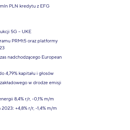
0mln PLN kredytu z EFG
aukcji 5G – UKE
gramu PRMt5 oraz platformy
023
czas nadchodzącego European
do 4,79% kapitału i głosów
zakładowego w drodze emisji
energii 8,4% r/r, -0,1% m/m
 2023: +4,8% r/r, -1,4% m/m