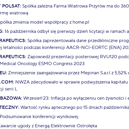
 POLSAT:
Spółka zależna Farma Wiatrowa Przyrów ma do 36
armę wiatrową
półka zmienia model współpracy z home.pl
G:
16 października odbył się pierwszy dzień licytacji w ramach 
RAPEUTICS:
Spółka zaprezentowała dane przedkliniczne pro
ej letalności podczas konferencji AACR-NCI-EORTC (ENA) 2
RAPEUTICS:
Zapowiedź prezentacji posterowej RVU120 pod
r Medical Oncology ESMO Congress 2023
EU:
Zmniejszenie zaangażowania przez Mepinan S.a.r.l z 5,52% 
.COM:
NWZA zdecydowało w sprawie podwyższenia kapitału 
ji serii L
 BAZOWA:
Wrzesień’23: Inflacja po wyłączeniu cen żywności i 
TECZNY:
Wartość rynku aptecznego po 15 dniach października
Podsumowanie konferencji wynikowej
awarcie ugody z Energą Elektrownie Ostrołęka