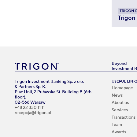
TRIGON 
Trigon
Beyond
Investment 
Trigon Investment Banking Sp. z o.o.
USEFUL LINK
& Partners Sp. K.
Homepage
Plac Unii, 2 Puławska St. Building B (6th
News
floor),
02-566 Warsaw
About us
+48 22 330 11 11
Services
recepcja@trigon.pl
Transactions
Team
Awards