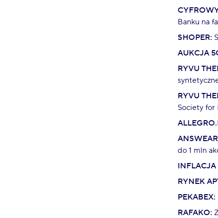
CYFROWY
Banku na f
SHOPER:
S
AUKCJA 5
RYVU THE
syntetyczn
RYVU THE
Society fo
ALLEGRO.
ANSWEAR
do 1 mln akc
INFLACJA
RYNEK AP
PEKABEX:
RAFAKO:
Z