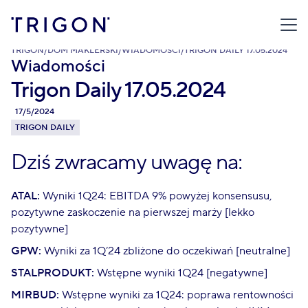
TRIGON
/
DOM MAKLERSKI
/
WIADOMOŚCI
/
TRIGON DAILY 17.05.2024
Wiadomości
Trigon Daily 17.05.2024
17/5/2024
TRIGON DAILY
Dziś zwracamy uwagę na:
ATAL:
Wyniki 1Q24: EBITDA 9% powyżej konsensusu,
pozytywne zaskoczenie na pierwszej marży [lekko
pozytywne]
GPW:
Wyniki za 1Q’24 zbliżone do oczekiwań [neutralne]
STALPRODUKT:
Wstępne wyniki 1Q24 [negatywne]
MIRBUD:
Wstępne wyniki za 1Q24: poprawa rentowności