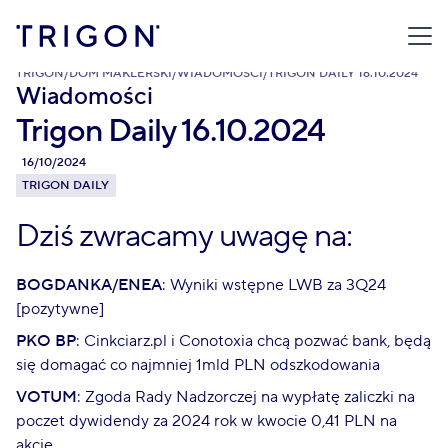
TRIGON
/
DOM MAKLERSKI
/
WIADOMOŚCI
/
TRIGON DAILY 16.10.2024
Wiadomości
Trigon Daily 16.10.2024
16/10/2024
TRIGON DAILY
Dziś zwracamy uwagę na:
BOGDANKA/ENEA
: Wyniki wstępne LWB za 3Q24
[pozytywne]
PKO BP
: Cinkciarz.pl i Conotoxia chcą pozwać bank, będą
się domagać co najmniej 1mld PLN odszkodowania
VOTUM
: Zgoda Rady Nadzorczej na wypłatę zaliczki na
poczet dywidendy za 2024 rok w kwocie 0,41 PLN na
akcję