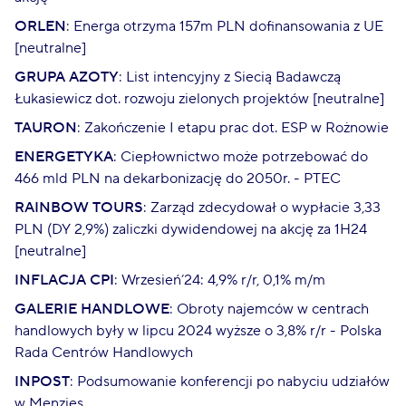
ORLEN
: Energa otrzyma 157m PLN dofinansowania z UE
[neutralne]
GRUPA AZOTY
: List intencyjny z Siecią Badawczą
Łukasiewicz dot. rozwoju zielonych projektów [neutralne]
TAURON
: Zakończenie I etapu prac dot. ESP w Rożnowie
ENERGETYKA
: Ciepłownictwo może potrzebować do
466 mld PLN na dekarbonizację do 2050r. - PTEC
RAINBOW TOURS
: Zarząd zdecydował o wypłacie 3,33
PLN (DY 2,9%) zaliczki dywidendowej na akcję za 1H24
[neutralne]
INFLACJA CPI
: Wrzesień’24: 4,9% r/r, 0,1% m/m
GALERIE HANDLOWE
: Obroty najemców w centrach
handlowych były w lipcu 2024 wyższe o 3,8% r/r - Polska
Rada Centrów Handlowych
INPOST
: Podsumowanie konferencji po nabyciu udziałów
w Menzies