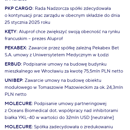
PKP CARGO
: Rada Nadzorcza spółki zdecydowała
o kontynuacji prac zarządu w obecnym składzie do dnia
25 stycznia 2025 roku
KĘTY
: Aluprof chce zwiększyć swoją obecność na rynku
francuskim – prezes Aluprof
PEKABEX
: Zawarcie przez spółkę zależną Pekabex Bet
S.A. umowy z Uniwersytetem Medycznym w Łodzi
ERBUD
: Podpisanie umowy na budowę budynku
mieszkalnego we Wrocławiu za kwotę 75,5mln PLN netto
UNIBEP
: Zawarcie umowy na budowę obiektu
modułowego w Tomaszowie Mazowieckim za ok. 24,3mln
PLN netto
MOLECURE
: Podpisanie umowy partneringowej
z Oceans Biomedical dot. współpracy nad inhibitorami
białka YKL-40 w wartości do 32mln USD [neutralne]
MOLECURE
: Spółka zadecydowała o zredukowaniu