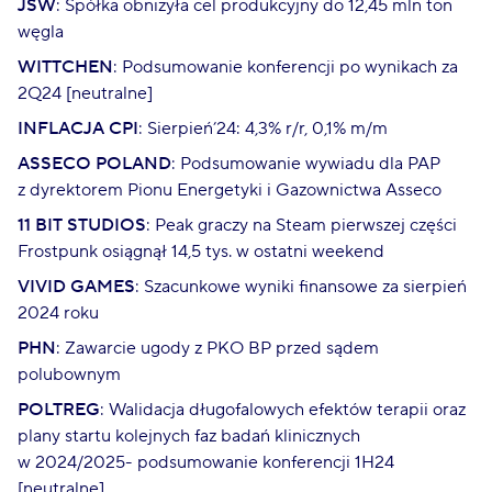
JSW
: Spółka obniżyła cel produkcyjny do 12,45 mln ton
węgla
WITTCHEN
: Podsumowanie konferencji po wynikach za
2Q24 [neutralne]
INFLACJA CPI
: Sierpień’24: 4,3% r/r, 0,1% m/m
ASSECO POLAND
: Podsumowanie wywiadu dla PAP
z dyrektorem Pionu Energetyki i Gazownictwa Asseco
11 BIT STUDIOS
: Peak graczy na Steam pierwszej części
Frostpunk osiągnął 14,5 tys. w ostatni weekend
VIVID GAMES
: Szacunkowe wyniki finansowe za sierpień
2024 roku
PHN
: Zawarcie ugody z PKO BP przed sądem
polubownym
POLTREG
: Walidacja długofalowych efektów terapii oraz
plany startu kolejnych faz badań klinicznych
w 2024/2025- podsumowanie konferencji 1H24
[neutralne]