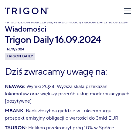
TRIGON
/
DOM MAKLERSKI
/
WIADOMOŚCI
/
TRIGON DAILY 16.09.2024
Wiadomości
Trigon Daily 16.09.2024
16/9/2024
TRIGON DAILY
Dziś zwracamy uwagę na:
NEWAG
: Wyniki 2Q24: Wyższa skala przekazań
lokomotyw oraz większy przerób usług modernizacyjnych
[pozytywne]
MBANK
: Bank złożył na giełdzie w Luksemburgu
prospekt emisyjny obligacji o wartości do 3mld EUR
TAURON
: Helikon przekroczył próg 10% w Spółce