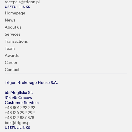
recepcja@trigon.pl
USEFUL LINKS
Homepage
News
About us
Services
Transactions
Team
Awards
Career
Contact
Trigon Brokerage House S.A.
65 Mogilska St.
31-545 Cracow
Customer Service:
+48 801 292 292
+48 126 292 292
+48 122 887 878
bok@trigon.pl
USEFUL LINKS