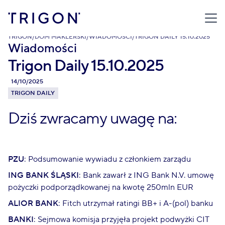
TRIGON
/
DOM MAKLERSKI
/
WIADOMOŚCI
/
TRIGON DAILY 15.10.2025
Wiadomości
Trigon Daily 15.10.2025
14/10/2025
TRIGON DAILY
Dziś zwracamy uwagę na:
PZU
: Podsumowanie wywiadu z członkiem zarządu
ING BANK ŚLĄSKI
: Bank zawarł z ING Bank N.V. umowę
pożyczki podporządkowanej na kwotę 250mln EUR
ALIOR BANK
: Fitch utrzymał ratingi BB+ i A-(pol) banku
BANKI
: Sejmowa komisja przyjęła projekt podwyżki CIT