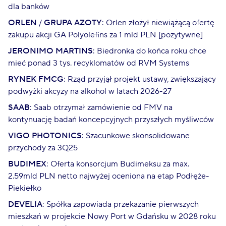
dla banków
ORLEN
/
GRUPA AZOTY
: Orlen złożył niewiążącą ofertę
zakupu akcji GA Polyolefins za 1 mld PLN [pozytywne]
JERONIMO MARTINS
: Biedronka do końca roku chce
mieć ponad 3 tys. recyklomatów od RVM Systems
RYNEK FMCG
: Rząd przyjął projekt ustawy, zwiększający
podwyżki akcyzy na alkohol w latach 2026-27
SAAB
: Saab otrzymał zamówienie od FMV na
kontynuację badań koncepcyjnych przyszłych myśliwców
VIGO PHOTONICS
: Szacunkowe skonsolidowane
przychody za 3Q25
BUDIMEX
: Oferta konsorcjum Budimeksu za max.
2.59mld PLN netto najwyżej oceniona na etap Podłęże-
Piekiełko
DEVELIA
: Spółka zapowiada przekazanie pierwszych
mieszkań w projekcie Nowy Port w Gdańsku w 2028 roku