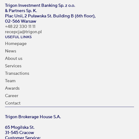
Trigon Investment Banking Sp. z o.o.
& Partners Sp. K.
Plac Unii, 2 Puławska St. Building B (6th floor),
02-566 Warsaw
+48 22 330 11 11
recepcja@trigon.pl
USEFUL LINKS
Homepage
News
About us
Services
Transactions
Team
Awards
Career
Contact
Trigon Brokerage House S.A.
65 Mogilska St.
31-545 Cracow
Customer Service: