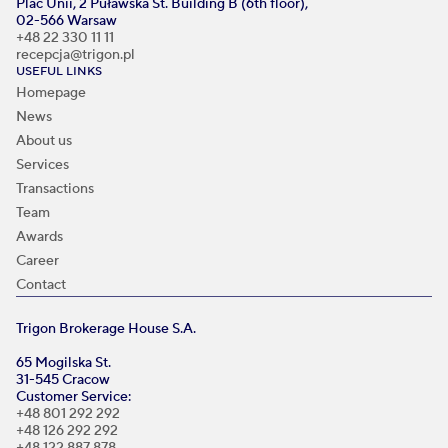
Plac Unii, 2 Puławska St. Building B (6th floor),
02-566 Warsaw
+48 22 330 11 11
recepcja@trigon.pl
USEFUL LINKS
Homepage
News
About us
Services
Transactions
Team
Awards
Career
Contact
Trigon Brokerage House S.A.
65 Mogilska St.
31-545 Cracow
Customer Service:
+48 801 292 292
+48 126 292 292
+48 122 887 878