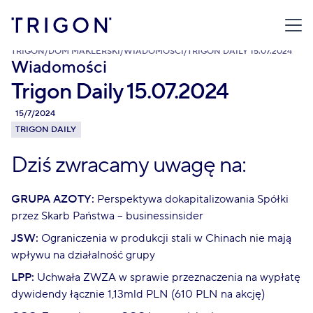
TRIGON
/
DOM MAKLERSKI
/
WIADOMOŚCI
/
TRIGON DAILY 15.07.2024
Wiadomości
Trigon Daily 15.07.2024
15/7/2024
TRIGON DAILY
Dziś zwracamy uwagę na:
GRUPA AZOTY:
Perspektywa dokapitalizowania Spółki
przez Skarb Państwa – businessinsider
JSW:
Ograniczenia w produkcji stali w Chinach nie mają
wpływu na działalność grupy
LPP:
Uchwała ZWZA w sprawie przeznaczenia na wypłatę
dywidendy łącznie 1,13mld PLN (610 PLN na akcję)