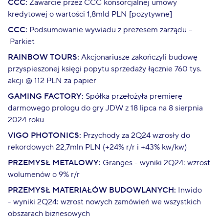
CCC:
Zawarcie przez CCC konsorcjalnej umowy
kredytowej o wartości 1,8mld PLN [pozytywne]
CCC:
Podsumowanie wywiadu z prezesem zarządu –
Parkiet
RAINBOW TOURS:
Akcjonariusze zakończyli budowę
przyspieszonej księgi popytu sprzedaży łącznie 760 tys.
akcji @ 112 PLN za papier
GAMING FACTORY:
Spółka przełożyła premierę
darmowego prologu do gry JDW z 18 lipca na 8 sierpnia
2024 roku
VIGO PHOTONICS:
Przychody za 2Q24 wzrosły do
rekordowych 22,7mln PLN (+24% r/r i +43% kw/kw)
PRZEMYSŁ METALOWY:
Granges - wyniki 2Q24: wzrost
wolumenów o 9% r/r
PRZEMYSŁ MATERIAŁÓW BUDOWLANYCH:
Inwido
- wyniki 2Q24: wzrost nowych zamówień we wszystkich
obszarach biznesowych