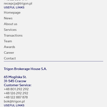
recepcja@trigon.pl
USEFUL LINKS
Homepage
News
About us
Services
Transactions
Team
Awards
Career
Contact
Trigon Brokerage House S.A.
65 Mogilska St.
31-545 Cracow
Customer Service:
+48 801 292 292
+48 126 292 292
+48 122 887 878
bok@trigon.pl
USEFUL LINKS