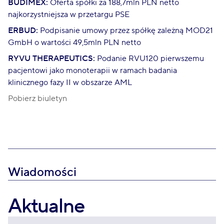
BUDIMEX:
Oferta spółki za 188,7mln PLN netto
najkorzystniejsza w przetargu PSE
ERBUD:
Podpisanie umowy przez spółkę zależną MOD21
GmbH o wartości 49,5mln PLN netto
RYVU THERAPEUTICS:
Podanie RVU120 pierwszemu
pacjentowi jako monoterapii w ramach badania
klinicznego fazy II w obszarze AML
Pobierz biuletyn
Wiadomości
Aktualne