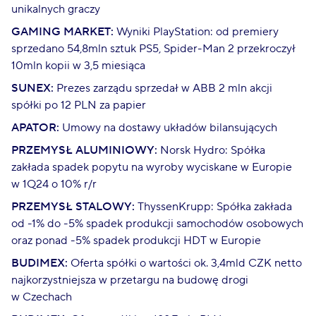
unikalnych graczy
GAMING MARKET:
Wyniki PlayStation: od premiery
sprzedano 54,8mln sztuk PS5, Spider-Man 2 przekroczył
10mln kopii w 3,5 miesiąca
SUNEX:
Prezes zarządu sprzedał w ABB 2 mln akcji
spółki po 12 PLN za papier
APATOR:
Umowy na dostawy układów bilansujących
PRZEMYSŁ ALUMINIOWY:
Norsk Hydro: Spółka
zakłada spadek popytu na wyroby wyciskane w Europie
w 1Q24 o 10% r/r
PRZEMYSŁ STALOWY:
ThyssenKrupp: Spółka zakłada
od -1% do -5% spadek produkcji samochodów osobowych
oraz ponad -5% spadek produkcji HDT w Europie
BUDIMEX:
Oferta spółki o wartości ok. 3,4mld CZK netto
najkorzystniejsza w przetargu na budowę drogi
w Czechach