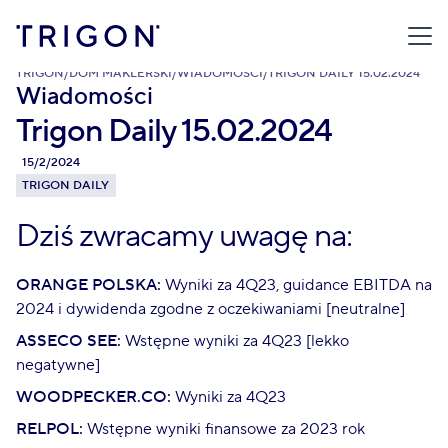
TRIGON
/
DOM MAKLERSKI
/
WIADOMOŚCI
/
TRIGON DAILY 15.02.2024
Wiadomości
Trigon Daily 15.02.2024
15/2/2024
TRIGON DAILY
Dziś zwracamy uwagę na:
ORANGE POLSKA:
Wyniki za 4Q23, guidance EBITDA na
2024 i dywidenda zgodne z oczekiwaniami [neutralne]
ASSECO SEE:
Wstępne wyniki za 4Q23 [lekko
negatywne]
WOODPECKER.CO:
Wyniki za 4Q23
RELPOL:
Wstępne wyniki finansowe za 2023 rok