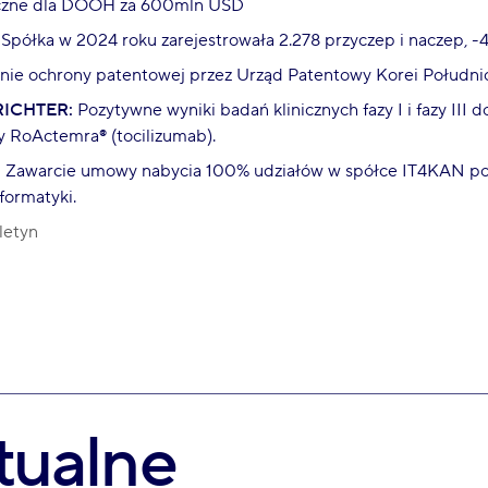
czne dla DOOH za 600mln USD
Spółka w 2024 roku zarejestrowała 2.278 przyczep i naczep, -4
ie ochrony patentowej przez Urząd Patentowy Korei Południ
ICHTER:
Pozytywne wyniki badań klinicznych fazy I i fazy III 
 RoActemra® (tocilizumab).
:
Zawarcie umowy nabycia 100% udziałów w spółce IT4KAN po
nformatyki.
letyn
tualne