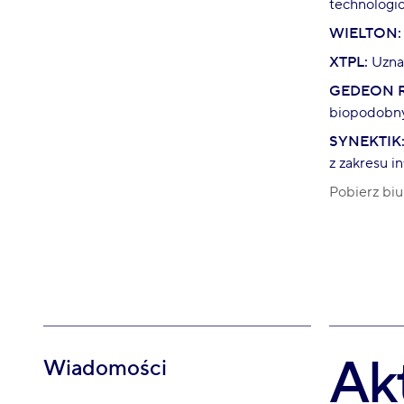
technologi
WIELTON:
XTPL:
Uznan
GEDEON R
biopodobny
SYNEKTIK
z zakresu i
Pobierz biu
Ak
Wiadomości