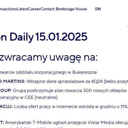
ansactions
Latest
Career
Contact
Brokerage House
EN
on Daily 15.01.2025
 zwracamy uwagę na:
warcie oddziału korporacyjnego w Bukareszcie
 MARTINS:
Wstępne dane sprzedażowe za 4Q24 [lekko pozy
OUP:
Grupa podtrzymuje plan otwarcia 300 nowych sklepów 
peracyjny w CEE [neutralne]
ACUJ:
Liczba ofert pracy w internecie wzrosła w grudniu o 11%
T:
Amerykański T-Mobile ogłosił przejęcie Vistar Media oferuj