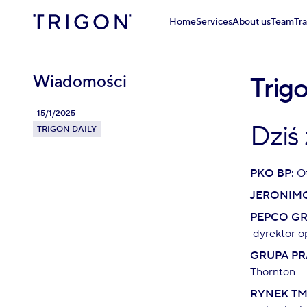
Home
Services
About us
Team
Tr
Wiadomości
Trig
15/1/2025
Dziś
TRIGON DAILY
PKO BP:
Ot
JERONIMO
PEPCO GR
dyrektor o
GRUPA PR
Thornton
RYNEK TM