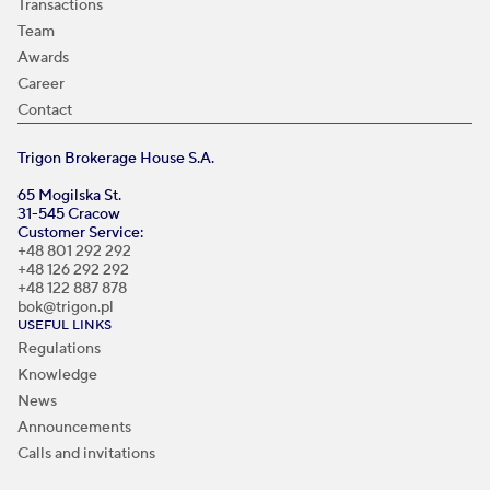
Transactions
Team
Awards
Career
Contact
Trigon Brokerage House S.A.
65 Mogilska St.
31-545 Cracow
Customer Service:
+48 801 292 292
+48 126 292 292
+48 122 887 878
bok@trigon.pl
USEFUL LINKS
Regulations
Knowledge
News
Announcements
Calls and invitations