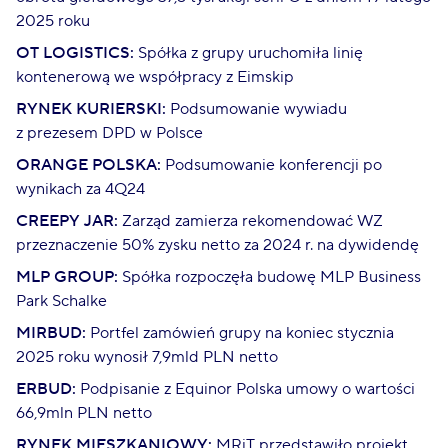
2025 roku
OT LOGISTICS:
Spółka z grupy uruchomiła linię
kontenerową we współpracy z Eimskip
RYNEK KURIERSKI:
Podsumowanie wywiadu
z prezesem DPD w Polsce
ORANGE POLSKA:
Podsumowanie konferencji po
wynikach za 4Q24
CREEPY JAR:
Zarząd zamierza rekomendować WZ
przeznaczenie 50% zysku netto za 2024 r. na dywidendę
MLP GROUP:
Spółka rozpoczęła budowę MLP Business
Park Schalke
MIRBUD:
Portfel zamówień grupy na koniec stycznia
2025 roku wynosił 7,9mld PLN netto
ERBUD:
Podpisanie z Equinor Polska umowy o wartości
66,9mln PLN netto
RYNEK MIESZKANIOWY:
MRiT przedstawiło projekt