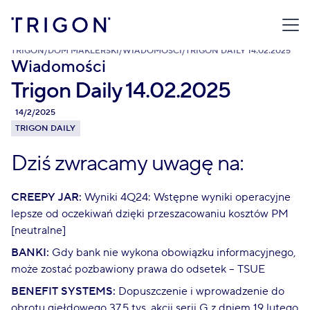
TRIGON
/
DOM MAKLERSKI
/
WIADOMOŚCI
/
TRIGON DAILY 14.02.2025
Wiadomości
Trigon Daily 14.02.2025
14/2/2025
TRIGON DAILY
Dziś zwracamy uwagę na:
CREEPY JAR:
Wyniki 4Q24: Wstępne wyniki operacyjne
lepsze od oczekiwań dzięki przeszacowaniu kosztów PM
[neutralne]
BANKI:
Gdy bank nie wykona obowiązku informacyjnego,
może zostać pozbawiony prawa do odsetek – TSUE
BENEFIT SYSTEMS:
Dopuszczenie i wprowadzenie do
obrotu giełdowego 37,5 tys. akcji serii G z dniem 19 lutego