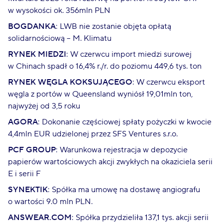
w wysokości ok. 356mln PLN
BOGDANKA
: LWB nie zostanie objęta opłatą
solidarnościową – M. Klimatu
RYNEK MIEDZI
: W czerwcu import miedzi surowej
w Chinach spadł o 16,4% r./r. do poziomu 449,6 tys. ton
RYNEK WĘGLA KOKSUJĄCEGO
: W czerwcu eksport
węgla z portów w Queensland wyniósł 19,01mln ton,
najwyżej od 3,5 roku
AGORA
: Dokonanie częściowej spłaty pożyczki w kwocie
4,4mln EUR udzielonej przez SFS Ventures s.r.o.
PCF GROUP
: Warunkowa rejestracja w depozycie
papierów wartościowych akcji zwykłych na okaziciela serii
E i serii F
SYNEKTIK
: Spółka ma umowę na dostawę angiografu
o wartości 9.0 mln PLN.
ANSWEAR.COM
: Spółka przydzieliła 137,1 tys. akcji serii