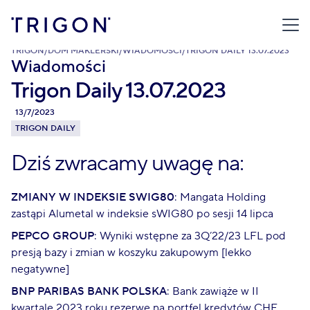
TRIGON
/
DOM MAKLERSKI
/
WIADOMOŚCI
/
TRIGON DAILY 13.07.2023
Wiadomości
Trigon Daily 13.07.2023
13/7/2023
TRIGON DAILY
Dziś zwracamy uwagę na:
ZMIANY W INDEKSIE SWIG80
: Mangata Holding
zastąpi Alumetal w indeksie sWIG80 po sesji 14 lipca
PEPCO GROUP
: Wyniki wstępne za 3Q’22/23 LFL pod
presją bazy i zmian w koszyku zakupowym [lekko
negatywne]
BNP PARIBAS BANK POLSKA
: Bank zawiąże w II
kwartale 2023 roku rezerwę na portfel kredytów CHF