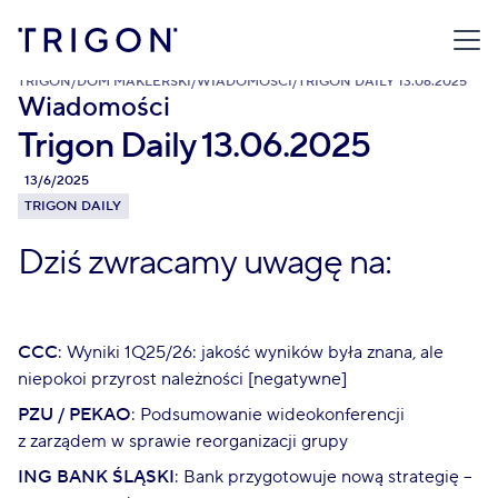
TRIGON
/
DOM MAKLERSKI
/
WIADOMOŚCI
/
TRIGON DAILY 13.06.2025
Wiadomości
Trigon Daily 13.06.2025
13/6/2025
TRIGON DAILY
Dziś zwracamy uwagę na:
CCC
: Wyniki 1Q25/26: jakość wyników była znana, ale
niepokoi przyrost należności [negatywne]
PZU / PEKAO
: Podsumowanie wideokonferencji
z zarządem w sprawie reorganizacji grupy
ING BANK ŚLĄSKI
: Bank przygotowuje nową strategię –