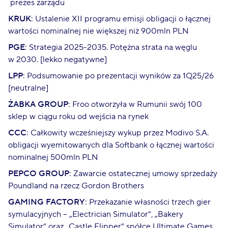
prezes zarządu
KRUK
: Ustalenie XII programu emisji obligacji o łącznej
wartości nominalnej nie większej niż 900mln PLN
PGE
: Strategia 2025-2035. Potężna strata na węglu
w 2030. [lekko negatywne]
LPP
: Podsumowanie po prezentacji wyników za 1Q25/26
[neutralne]
ŻABKA GROUP
: Froo otworzyła w Rumunii swój 100
sklep w ciągu roku od wejścia na rynek
CCC
: Całkowity wcześniejszy wykup przez Modivo S.A.
obligacji wyemitowanych dla Softbank o łącznej wartości
nominalnej 500mln PLN
PEPCO GROUP
: Zawarcie ostatecznej umowy sprzedaży
Poundland na rzecz Gordon Brothers
GAMING FACTORY
: Przekazanie własności trzech gier
symulacyjnych – „Electrician Simulator”, „Bakery
Simulator” oraz „Castle Flipper” spółce Ultimate Games