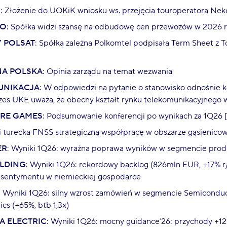
R
: Złożenie do UOKiK wniosku ws. przejęcia touroperatora Nek
GO
: Spółka widzi szansę na odbudowę cen przewozów w 2026 r
 POLSAT
: Spółka zależna Polkomtel podpisała Term Sheet z T
NA POLSKA
: Opinia zarządu na temat wezwania
UNIKACJA
: W odpowiedzi na pytanie o stanowisko odnośnie k
zes UKE uważa, że obecny kształt rynku telekomunikacyjnego 
ARE GAMES
: Podsumowanie konferencji po wynikach za 1Q26 
i turecka FNSS strategiczną współpracę w obszarze gąsienic
ER
: Wyniki 1Q26: wyraźna poprawa wyników w segmencie produkc
LDING
: Wyniki 1Q26: rekordowy backlog (826mln EUR, +17% r/
 sentymentu w niemieckiej gospodarce
: Wyniki 1Q26: silny wzrost zamówień w segmencie Semiconducto
ics (+65%, btb 1,3x)
 ELECTRIC
: Wyniki 1Q26: mocny guidance’26: przychody +1