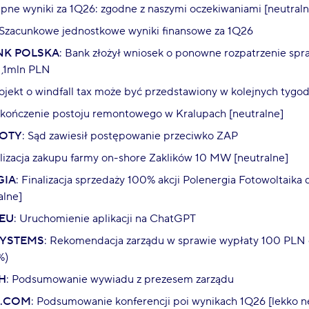
ępne wyniki za 1Q26: zgodne z naszymi oczekiwaniami [neutraln
 Szacunkowe jednostkowe wyniki finansowe za 1Q26
NK POLSKA
: Bank złożył wniosek o ponowne rozpatrzenie sp
1,1mln PLN
rojekt o windfall tax może być przedstawiony w kolejnych tygo
akończenie postoju remontowego w Kralupach [neutralne]
ZOTY
: Sąd zawiesił postępowanie przeciwko ZAP
alizacja zakupu farmy on-shore Zaklików 10 MW [neutralne]
GIA
: Finalizacja sprzedaży 100% akcji Polenergia Fotowoltaika
alne]
EU
: Uruchomienie aplikacji na ChatGPT
SYSTEMS
: Rekomendacja zarządu w sprawie wypłaty 100 PLN 
%)
H
: Podsumowanie wywiadu z prezesem zarządu
.COM
: Podsumowanie konferencji poi wynikach 1Q26 [lekko 