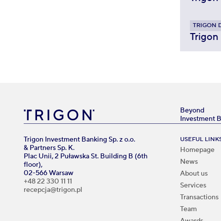
TRIGON 
Trigon
Beyond
Investment 
Trigon Investment Banking Sp. z o.o.
USEFUL LINK
& Partners Sp. K.
Homepage
Plac Unii, 2 Puławska St. Building B (6th
News
floor),
02-566 Warsaw
About us
+48 22 330 11 11
Services
recepcja@trigon.pl
Transactions
Team