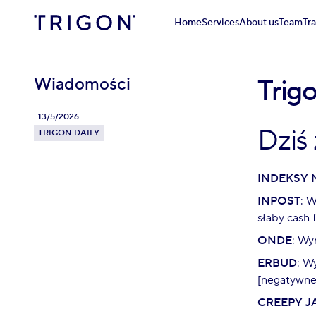
Home
Services
About us
Team
Tr
Wiadomości
Trig
13/5/2026
Dziś
TRIGON DAILY
INDEKSY 
INPOST
: W
słaby cash 
ONDE
: Wy
ERBUD
: W
[negatywne
CREEPY J