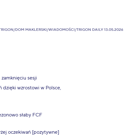
TRIGON
/
DOM MAKLERSKI
/
WIADOMOŚCI
/
TRIGON DAILY 13.05.2026
zamknięciu sesji
ń dzięki wzrostowi w Polsce,
 sezonowo słaby FCF
yżej oczekiwań [pozytywne]