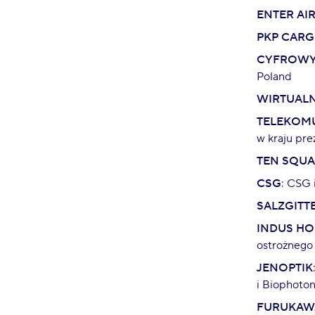
ENTER AI
PKP CAR
CYFROWY
Poland
WIRTUAL
TELEKOM
w kraju pre
TEN SQU
CSG
: CSG 
SALZGITT
INDUS HO
ostrożnego
JENOPTIK
i Biophoton
FURUKAWA