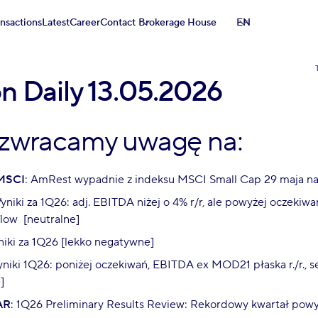
ansactions
Latest
Career
Contact
Brokerage House
EN
on Daily 13.05.2026
 zwracamy uwagę na:
MSCI
: AmRest wypadnie z indeksu MSCI Small Cap 29 maja na 
yniki za 1Q26: adj. EBITDA niżej o 4% r/r, ale powyżej oczekiwa
flow [neutralne]
niki za 1Q26 [lekko negatywne]
yniki 1Q26: poniżej oczekiwań, EBITDA ex MOD21 płaska r./r.,
]
AR
: 1Q26 Preliminary Results Review: Rekordowy kwartał pow