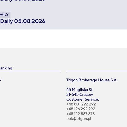
DAILY
 Daily 05.08.2026
Banking
Trigon Brokerage House S.A.
S
65 Mogilska St.
31-545 Cracow
Customer Service:
+48 801 292 292
+48 126 292 292
+48 122 887 878
bok@trigon.pl