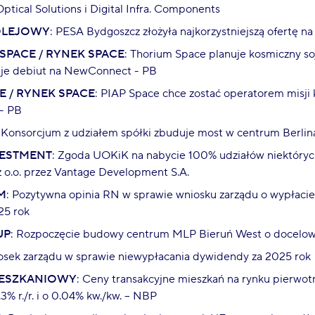
tical Solutions i Digital Infra. Components
OLEJOWY
: PESA Bydgoszcz złożyła najkorzystniejszą ofertę na
SPACE / RYNEK SPACE
: Thorium Space planuje kosmiczny so
uje debiut na NewConnect - PB
E / RYNEK SPACE
: PIAP Space chce zostać operatorem misji
 - PB
: Konsorcjum z udziałem spółki zbuduje most w centrum Berli
VESTMENT
: Zgoda UOKiK na nabycie 100% udziałów niektóryc
z o.o. przez Vantage Development S.A.
M
: Pozytywna opinia RN w sprawie wniosku zarządu o wypłaci
25 rok
UP
: Rozpoczęcie budowy centrum MLP Bieruń West o docelowe
osek zarządu w sprawie niewypłacania dywidendy za 2025 rok
IESZKANIOWY
: Ceny transakcyjne mieszkań na rynku pierwo
3% r./r. i o 0.04% kw./kw. – NBP