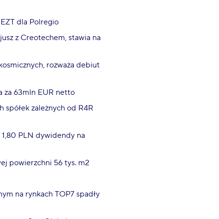
 EZT dla Polregio
jusz z Creotechem, stawia na
 kosmicznych, rozważa debiut
na za 63mln EUR netto
h spółek zależnych od R4R
e 1,80 PLN dywidendy na
j powierzchni 56 tys. m2
tnym na rynkach TOP7 spadły