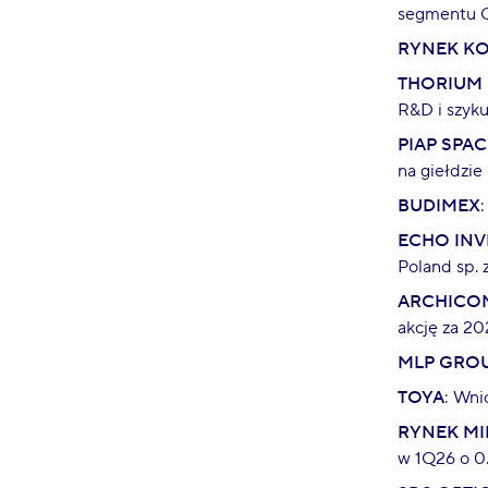
segmentu Op
RYNEK K
THORIUM 
R&D i szyk
PIAP SPAC
na giełdzie
BUDIMEX
ECHO IN
Poland sp. 
ARCHICO
akcję za 20
MLP GRO
TOYA
: Wni
RYNEK M
w 1Q26 o 0.