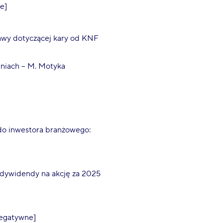
e]
rawy dotyczącej kary od KNF
dniach – M. Motyka
 do inwestora branżowego:
dywidendy na akcję za 2025
negatywne]