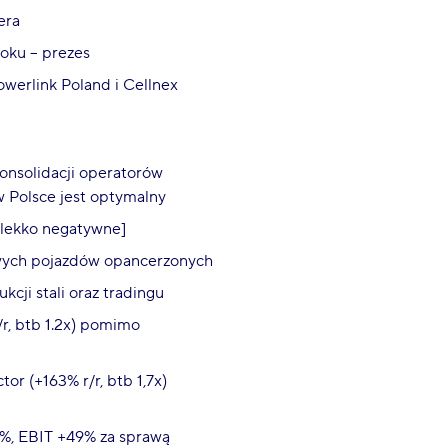
era
oku – prezes
owerlink Poland i Cellnex
onsolidacji operatorów
w Polsce jest optymalny
[lekko negatywne]
owych pojazdów opancerzonych
ji stali oraz tradingu
r, btb 1.2x) pomimo
r (+163% r/r, btb 1,7x)
2%, EBIT +49% za sprawą