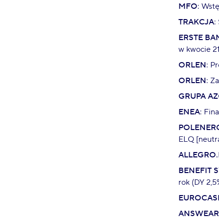
MFO
: Wst
TRAKCJA
:
ERSTE BA
w kwocie 2
ORLEN
: P
ORLEN
: Z
GRUPA A
ENEA
: Fin
POLENER
ELQ [neutr
ALLEGRO.
BENEFIT 
rok (DY 2,5
EUROCAS
ANSWEAR