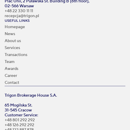
Plac Unii, 2 Puławska St. Building B (6th floor),
02-566 Warsaw
+48 22 330 11 11
recepcja@trigon.pl
USEFUL LINKS
Homepage
News
About us
Services
Transactions
Team
Awards
Career
Contact
Trigon Brokerage House S.A.
65 Mogilska St.
31-545 Cracow
Customer Service:
+48 801 292 292
+48 126 292 292
+48 122 887 878