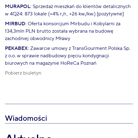
MURAPOL
: Sprzedaż mieszkań do klientów detalicznych
w 4Q24: 873 lokale (+4% r./r., +26 kw./kw.) [pozytywne]
MIRBUD
: Oferta konsorcjum Mirbudu i Kobylarni za
134,3mln PLN brutto została wybrana na budowę
zachodniej obwodnicy Mławy
PEKABEX
: Zawarcie umowy z TransGourment Polska Sp.
z o.o. w sprawie nadbudowy pięciu kondygnacji
biurowych na magazynie HoReCa Poznań
Pobierz biuletyn
Wiadomości