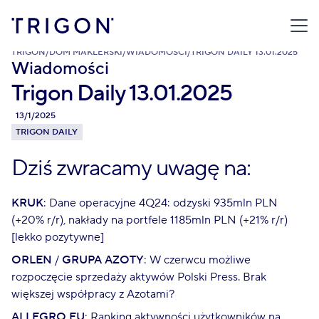
TRIGON
/
DOM MAKLERSKI
/
WIADOMOŚCI
/
TRIGON DAILY 13.01.2025
Wiadomości
Trigon Daily 13.01.2025
13/1/2025
TRIGON DAILY
Dziś zwracamy uwagę na:
KRUK
: Dane operacyjne 4Q24: odzyski 935mln PLN
(+20% r/r), nakłady na portfele 1185mln PLN (+21% r/r)
[lekko pozytywne]
ORLEN
/
GRUPA AZOTY
: W czerwcu możliwe
rozpoczęcie sprzedaży aktywów Polski Press. Brak
większej współpracy z Azotami?
ALLEGRO.EU
: Ranking aktywności użytkowników na