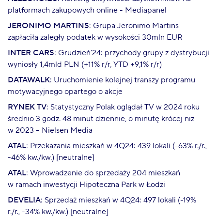
platformach zakupowych online - Mediapanel
JERONIMO MARTINS
: Grupa Jeronimo Martins
zapłaciła zaległy podatek w wysokości 30mln EUR
INTER CARS
: Grudzień’24: przychody grupy z dystrybucji
wyniosły 1,4mld PLN (+11% r/r, YTD +9,1% r/r)
DATAWALK
: Uruchomienie kolejnej transzy programu
motywacyjnego opartego o akcje
RYNEK TV
: Statystyczny Polak oglądał TV w 2024 roku
średnio 3 godz. 48 minut dziennie, o minutę krócej niż
w 2023 – Nielsen Media
ATAL
: Przekazania mieszkań w 4Q24: 439 lokali (-63% r./r.,
-46% kw./kw.) [neutralne]
ATAL
: Wprowadzenie do sprzedaży 204 mieszkań
w ramach inwestycji Hipoteczna Park w Łodzi
DEVELIA
: Sprzedaż mieszkań w 4Q24: 497 lokali (-19%
r./r., -34% kw./kw.) [neutralne]