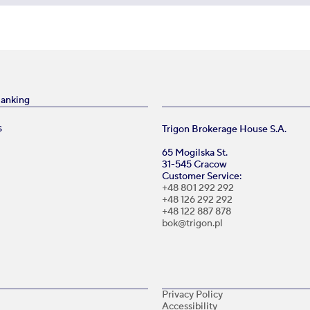
Banking
Trigon Brokerage House S.A.
S
65 Mogilska St.
31-545 Cracow
Customer Service:
+48 801 292 292
+48 126 292 292
+48 122 887 878
bok@trigon.pl
Privacy Policy
Accessibility