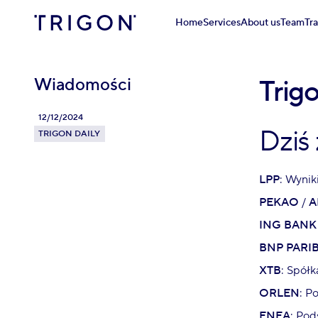
Home
Services
About us
Team
Tr
Wiadomości
Trigo
12/12/2024
Dziś
TRIGON DAILY
LPP
: Wynik
PEKAO
/
A
ING BANK
BNP PARI
XTB
: Spół
ORLEN
: P
ENEA
: Pod