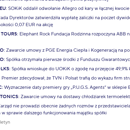
EU
: SOKiK oddalił odwołanie Allegro od kary w łącznej kwoci
Rada Dyrektorów zatwierdziła wypłatę zaliczki na poczet dywid
okości 0,07 EUR na akcję
 TOURS
: Elephant Rock Fundacja Rodzinna rozpoczyna ABB na 
GO
: Zawarcie umowy z PGE Energia Ciepła i Kogeneracją na p
GO
: Spółka otrzymała pierwsze środki z Funduszu Gwarantowy
OLKS
: Spółka wnioskuje do UOKiK o zgodę na przejęcie 49,9% 
: Premier zdecydował, że TVN i Polsat trafią do wykazu firm st
C
: Wyznaczenie daty premiery gry „P.U.G.S. Agents” w sklepie 
OTONICS
: Zawarcie umowy na dostawy chłodziarek termoelek
Zarząd nie prowadzi obecnie żadnych rozmów z przedstawiciela
w sprawie dalszego funkcjonowania majątku spółki
letyn