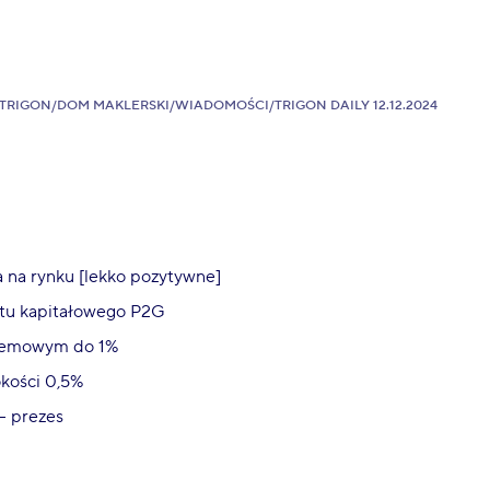
TRIGON
/
DOM MAKLERSKI
/
WIADOMOŚCI
/
TRIGON DAILY 12.12.2024
a na rynku [lekko pozytywne]
tu kapitałowego P2G
ystemowym do 1%
okości 0,5%
– prezes