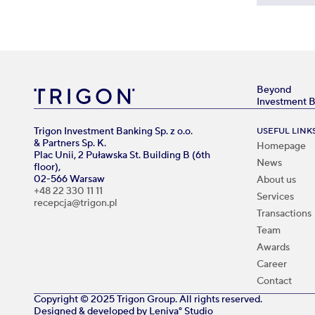
Beyond
Investment 
Trigon Investment Banking Sp. z o.o.
USEFUL LINK
& Partners Sp. K.
Homepage
Plac Unii, 2 Puławska St. Building B (6th
News
floor),
02-566 Warsaw
About us
+48 22 330 11 11
Services
recepcja@trigon.pl
Transactions
Team
Awards
Career
Contact
Copyright © 2025 Trigon Group. All rights reserved.
Designed & developed by
Leniva° Studio