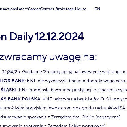
ansactions
Latest
Career
Contact
Brokerage House
EN
n Daily 12.12.2024
 zwracamy uwagę na:
i 3Q24/25: Guidance ’25 tanią opcją na inwestycję w disruptor
LIOR BANK
: KNF nie wyznaczyła bankom dodatkowego narzu
 ŚLĄSKI
: KNF podniosła bufor innej instytucji o znaczeniu s
BAS BANK POLSKA
: KNF nałożyła na bank bufor O-SII w wys
ka umożliwiła brytyjskim inwestorom dostęp do rachunków ISA 
odsumowanie spotkania z Zarządem dot. Olefin [negatywne]
sumowanie spotkania z Zarządem [lekko pozytywne]