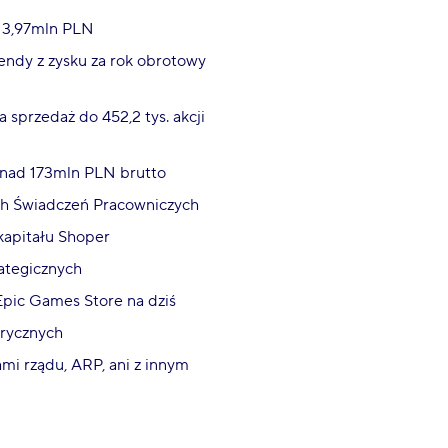
e 3,97mln PLN
endy z zysku za rok obrotowy
sprzedaż do 452,2 tys. akcji
onad 173mln PLN brutto
ch Świadczeń Pracowniczych
kapitału Shoper
rategicznych
Epic Games Store na dziś
trycznych
mi rządu, ARP, ani z innym