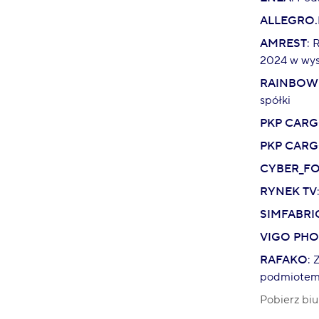
ALLEGRO.
AMREST
: 
2024 w wys
RAINBOW
spółki
PKP CAR
PKP CAR
CYBER_F
RYNEK TV
SIMFABRI
VIGO PH
RAFAKO
: 
podmiotem 
Pobierz biu