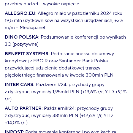
przebiły budżet - wysokie napięcie
ALLEGRO.EU
: Allegro miało w październiku 2024 roku
19,5 mln użytkowników na wszystkich urządzeniach, +3%
m/m – Mediapanel
DINO POLSKA
: Podsumowanie konferencji po wynikach
3Q [pozytywne]
BENEFIT SYSTEMS
: Podpisanie aneksu do umowy
kredytowej z EBOiR oraz Santander Bank Polska
przewidującej udzielenie dodatkowej transzy
pięcioletniego finansowania w kwocie 300mln PLN
INTER CARS
: Październik’24: przychody grupy
z dystrybucji wyniosły 1,95mld PLN (+13,6% r/r, YTD +9,1%
r/r)
AUTO PARTNER
: Październik’24: przychody grupy
z dystrybucji wyniosły 381mln PLN (+12,6% r/r, YTD
+14,0% r/r)
INPOST
: Podsumowanie konferencji po wynikach za