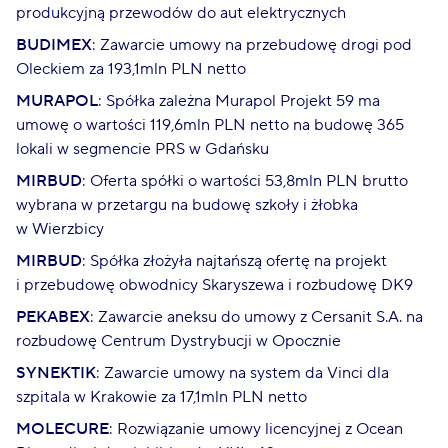
produkcyjną przewodów do aut elektrycznych
BUDIMEX
: Zawarcie umowy na przebudowę drogi pod
Oleckiem za 193,1mln PLN netto
MURAPOL
: Spółka zależna Murapol Projekt 59 ma
umowę o wartości 119,6mln PLN netto na budowę 365
lokali w segmencie PRS w Gdańsku
MIRBUD
: Oferta spółki o wartości 53,8mln PLN brutto
wybrana w przetargu na budowę szkoły i żłobka
w Wierzbicy
MIRBUD
: Spółka złożyła najtańszą ofertę na projekt
i przebudowę obwodnicy Skaryszewa i rozbudowę DK9
PEKABEX
: Zawarcie aneksu do umowy z Cersanit S.A. na
rozbudowę Centrum Dystrybucji w Opocznie
SYNEKTIK
: Zawarcie umowy na system da Vinci dla
szpitala w Krakowie za 17,1mln PLN netto
MOLECURE
: Rozwiązanie umowy licencyjnej z Ocean