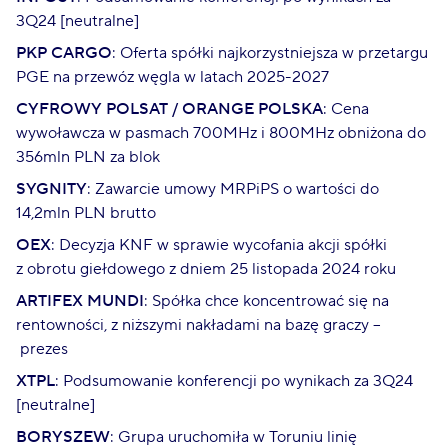
3Q24 [neutralne]
PKP CARGO
: Oferta spółki najkorzystniejsza w przetargu
PGE na przewóz węgla w latach 2025-2027
CYFROWY POLSAT / ORANGE POLSKA
: Cena
wywoławcza w pasmach 700MHz i 800MHz obniżona do
356mln PLN za blok
SYGNITY
: Zawarcie umowy MRPiPS o wartości do
14,2mln PLN brutto
OEX
: Decyzja KNF w sprawie wycofania akcji spółki
z obrotu giełdowego z dniem 25 listopada 2024 roku
ARTIFEX MUNDI
: Spółka chce koncentrować się na
rentowności, z niższymi nakładami na bazę graczy –
prezes
XTPL
: Podsumowanie konferencji po wynikach za 3Q24
[neutralne]
BORYSZEW
: Grupa uruchomiła w Toruniu linię