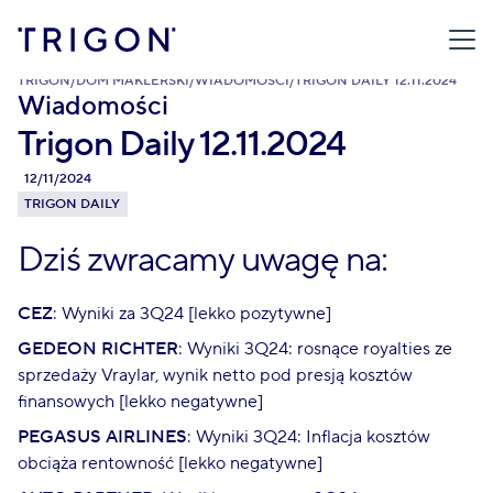
TRIGON
/
DOM MAKLERSKI
/
WIADOMOŚCI
/
TRIGON DAILY 12.11.2024
Wiadomości
Trigon Daily 12.11.2024
12/11/2024
TRIGON DAILY
Dziś zwracamy uwagę na:
CEZ
: Wyniki za 3Q24 [lekko pozytywne]
GEDEON RICHTER
: Wyniki 3Q24: rosnące royalties ze
sprzedaży Vraylar, wynik netto pod presją kosztów
finansowych [lekko negatywne]
PEGASUS AIRLINES
: Wyniki 3Q24: Inflacja kosztów
obciąża rentowność [lekko negatywne]