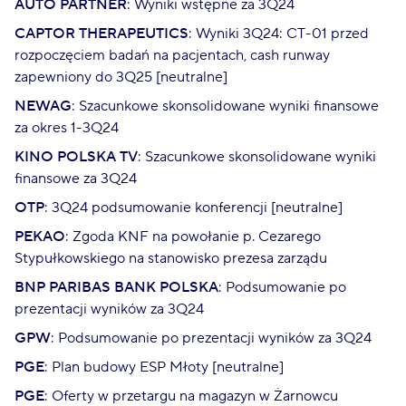
AUTO PARTNER
: Wyniki wstępne za 3Q24
CAPTOR THERAPEUTICS
: Wyniki 3Q24: CT-01 przed
rozpoczęciem badań na pacjentach, cash runway
zapewniony do 3Q25 [neutralne]
NEWAG
: Szacunkowe skonsolidowane wyniki finansowe
za okres 1-3Q24
KINO POLSKA TV
: Szacunkowe skonsolidowane wyniki
finansowe za 3Q24
OTP
: 3Q24 podsumowanie konferencji [neutralne]
PEKAO
: Zgoda KNF na powołanie p. Cezarego
Stypułkowskiego na stanowisko prezesa zarządu
BNP PARIBAS BANK POLSKA
: Podsumowanie po
prezentacji wyników za 3Q24
GPW
: Podsumowanie po prezentacji wyników za 3Q24
PGE
: Plan budowy ESP Młoty [neutralne]
PGE
: Oferty w przetargu na magazyn w Żarnowcu