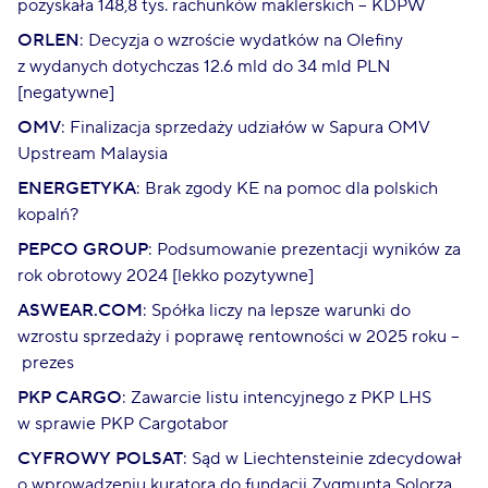
pozyskała 148,8 tys. rachunków maklerskich – KDPW
ORLEN
: Decyzja o wzroście wydatków na Olefiny
z wydanych dotychczas 12.6 mld do 34 mld PLN
[negatywne]
OMV
: Finalizacja sprzedaży udziałów w Sapura OMV
Upstream Malaysia
ENERGETYKA
: Brak zgody KE na pomoc dla polskich
kopalń?
PEPCO GROUP
: Podsumowanie prezentacji wyników za
rok obrotowy 2024 [lekko pozytywne]
ASWEAR.COM
: Spółka liczy na lepsze warunki do
wzrostu sprzedaży i poprawę rentowności w 2025 roku –
prezes
PKP CARGO
: Zawarcie listu intencyjnego z PKP LHS
w sprawie PKP Cargotabor
CYFROWY POLSAT
: Sąd w Liechtensteinie zdecydował
o wprowadzeniu kuratora do fundacji Zygmunta Solorza