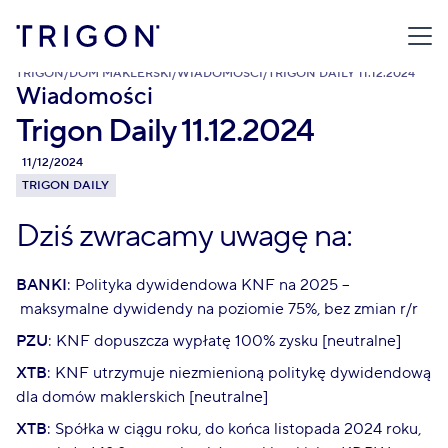
TRIGON
/
DOM MAKLERSKI
/
WIADOMOŚCI
/
TRIGON DAILY 11.12.2024
Wiadomości
Trigon Daily 11.12.2024
11/12/2024
TRIGON DAILY
Dziś zwracamy uwagę na:
BANKI
: Polityka dywidendowa KNF na 2025 –
maksymalne dywidendy na poziomie 75%, bez zmian r/r
PZU
: KNF dopuszcza wypłatę 100% zysku [neutralne]
XTB
: KNF utrzymuje niezmienioną politykę dywidendową
dla domów maklerskich [neutralne]
XTB
: Spółka w ciągu roku, do końca listopada 2024 roku,