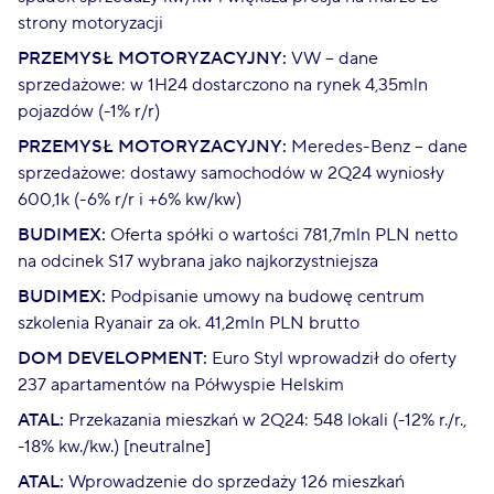
strony motoryzacji
PRZEMYSŁ MOTORYZACYJNY:
VW – dane
sprzedażowe: w 1H24 dostarczono na rynek 4,35mln
pojazdów (-1% r/r)
PRZEMYSŁ MOTORYZACYJNY:
Meredes-Benz – dane
sprzedażowe: dostawy samochodów w 2Q24 wyniosły
600,1k (-6% r/r i +6% kw/kw)
BUDIMEX:
Oferta spółki o wartości 781,7mln PLN netto
na odcinek S17 wybrana jako najkorzystniejsza
BUDIMEX:
Podpisanie umowy na budowę centrum
szkolenia Ryanair za ok. 41,2mln PLN brutto
DOM DEVELOPMENT:
Euro Styl wprowadził do oferty
237 apartamentów na Półwyspie Helskim
ATAL:
Przekazania mieszkań w 2Q24: 548 lokali (-12% r./r.,
-18% kw./kw.) [neutralne]
ATAL:
Wprowadzenie do sprzedaży 126 mieszkań