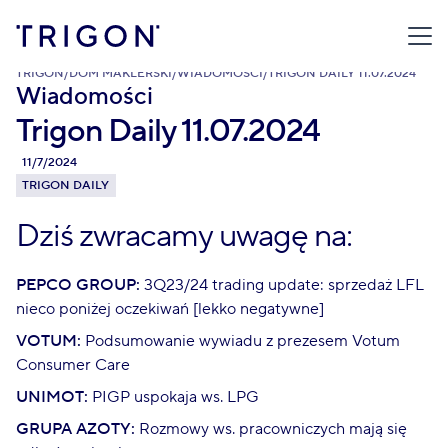
TRIGON
/
DOM MAKLERSKI
/
WIADOMOŚCI
/
TRIGON DAILY 11.07.2024
Wiadomości
Trigon Daily 11.07.2024
11/7/2024
TRIGON DAILY
Dziś zwracamy uwagę na:
PEPCO GROUP:
3Q23/24 trading update: sprzedaż LFL
nieco poniżej oczekiwań [lekko negatywne]
VOTUM:
Podsumowanie wywiadu z prezesem Votum
Consumer Care
UNIMOT:
PIGP uspokaja ws. LPG
GRUPA AZOTY:
Rozmowy ws. pracowniczych mają się