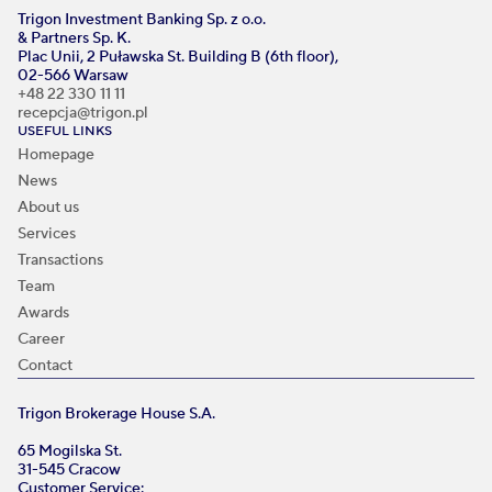
Trigon Investment Banking Sp. z o.o.
& Partners Sp. K.
Plac Unii, 2 Puławska St. Building B (6th floor),
02-566 Warsaw
+48 22 330 11 11
recepcja@trigon.pl
USEFUL LINKS
Homepage
News
About us
Services
Transactions
Team
Awards
Career
Contact
Trigon Brokerage House S.A.
65 Mogilska St.
31-545 Cracow
Customer Service: