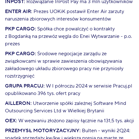
INPOST:
Rozwiązanie InPost Pay ma 3 mln użytkowników
ENTER AIR:
Prezes UOKiK postawił Enter Air zarzuty
naruszenia zbiorowych interesów konsumentów
PKP CARGO:
Spółka chce powalczyć o kontrakty
z Bogdanką na przewóz węgla do Enei Wytwarzanie - p.o.
prezes
PKP CARGO:
Środowe negocjacje zarządu ze
związkowcami w sprawie zawieszenia obowiązywania
zakładowego układu zbiorowego pracy nie przyniosły
rozstrzygnięć
GRUPA PRACUJ:
W I półroczu 2024 w serwisie Pracuj.pl
opublikowano 396 tys. ofert pracy
AILLERON:
Utworzenie spółki zależnej Software Mind
Outsourcing Services Ltd w Wielkiej Brytanii
OEX:
W wezwaniu złożono zapisy łącznie na 131,5 tys. akcji
PRZEMYSŁ MOTORYZACYJNY:
Bulten - wyniki 2Q24:
spadek sprzedaży kw/kw i większa presja na marże ze