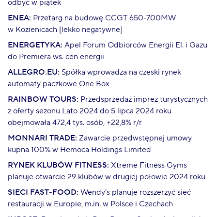
odbyć w piątek
ENEA:
Przetarg na budowę CCGT 650-700MW
w Kozienicach [lekko negatywne]
ENERGETYKA:
Apel Forum Odbiorców Energii El. i Gazu
do Premiera ws. cen energii
ALLEGRO.EU:
Spółka wprowadza na czeski rynek
automaty paczkowe One Box
RAINBOW TOURS:
Przedsprzedaż imprez turystycznych
z oferty sezonu Lato 2024 do 5 lipca 2024 roku
obejmowała 472,4 tys. osób, +22,8% r/r
MONNARI TRADE:
Zawarcie przedwstępnej umowy
kupna 100% w Hemoca Holdings Limited
RYNEK KLUBÓW FITNESS:
Xtreme Fitness Gyms
planuje otwarcie 29 klubów w drugiej połowie 2024 roku
SIECI FAST-FOOD:
Wendy’s planuje rozszerzyć sieć
restauracji w Europie, m.in. w Polsce i Czechach