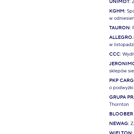
UNIMOT
:
KGHM
: Sp
w odniesie
TAURON
:
ALLEGRO.
w listopadz
CCC
: Wydł
JERONIM
sklepów sie
PKP CAR
o podwyżki 
GRUPA PR
Thornton
BLOOBER
NEWAG
: 
WIELTON