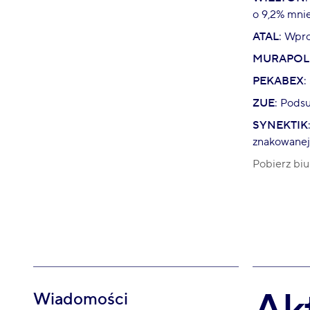
o 9,2% mnie
ATAL
: Wpr
MURAPOL
PEKABEX
:
ZUE
: Pods
SYNEKTIK
znakowanej 
Pobierz biu
Wiadomości