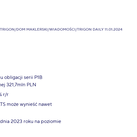
TRIGON
/
DOM MAKLERSKI
/
WIADOMOŚCI
/
TRIGON DAILY 11.01.2024
 obligacji serii P1B
lnej 321,7mln PLN
 r/r
ATS może wynieść nawet
udnia 2023 roku na poziomie