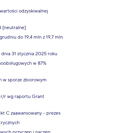
 wartości odzyskiwalnej
 [neutralne]
 grudniu do 19,4 mln z 19,7 mln
 dnia 31 stycznia 2025 roku
samoobsługowych w 87%
ch w sporze zbiorowym
 r/r wg raportu Grant
jekt C zaawansowany - prezes
trycznych
owych przyczep i naczep,