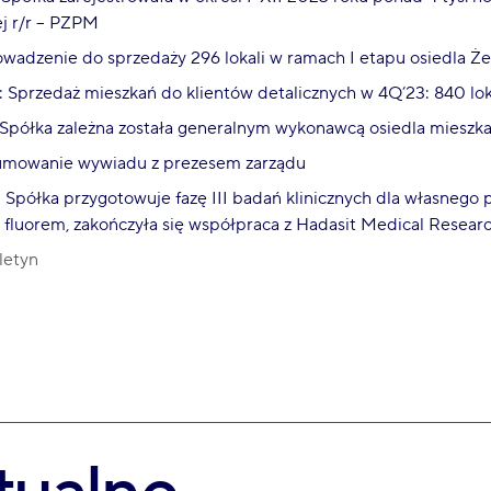
j r/r – PZPM
owadzenie do sprzedaży 296 lokali w ramach I etapu osiedla 
: Sprzedaż mieszkań do klientów detalicznych w 4Q’23: 840 lokal
 Spółka zależna została generalnym wykonawcą osiedla mieszk
umowanie wywiadu z prezesem zarządu
: Spółka przygotowuje fazę III badań klinicznych dla własnego 
fluorem, zakończyła się współpraca z Hadasit Medical Researc
letyn