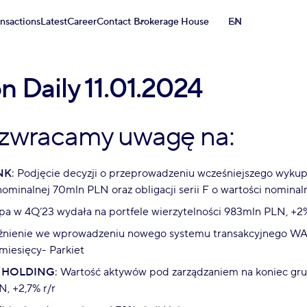
ansactions
Latest
Career
Contact
Brokerage House
EN
n Daily 11.01.2024
 zwracamy uwagę na:
NK
: Podjęcie decyzji o przeprowadzeniu wcześniejszego wykupu
nominalnej 70mln PLN oraz obligacji serii F o wartości nomina
pa w 4Q’23 wydała na portfele wierzytelności 983mln PLN, +2%
źnienie we wprowadzeniu nowego systemu transakcyjnego W
 miesięcy- Parkiet
 HOLDING
: Wartość aktywów pod zarządzaniem na koniec gr
, +2,7% r/r