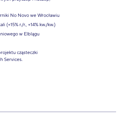
Żerniki No Novo we Wrocławiu
i (+15% r./r., +14% kw./kw.)
aniowego w Elblągu
projektu cząsteczki
h Services.