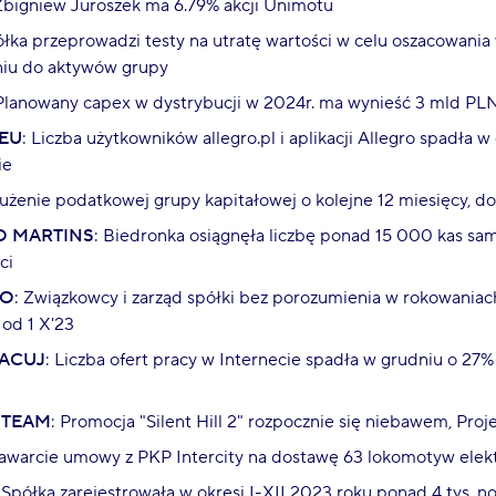
 Zbigniew Juroszek ma 6.79% akcji Unimotu
ółka przeprowadzi testy na utratę wartości w celu oszacowania
niu do aktywów grupy
 Planowany capex w dystrybucji w 2024r. ma wynieść 3 mld PLN
EU
: Liczba użytkowników allegro.pl i aplikacji Allegro spadła w
ie
użenie podatkowej grupy kapitałowej o kolejne 12 miesięcy, do
O MARTINS
: Biedronka osiągnęła liczbę ponad 15 000 kas 
ci
GO
: Związkowcy i zarząd spółki bez porozumienia w rokowania
od 1 X'23
ACUJ
: Liczba ofert pracy w Internecie spadła w grudniu o 27%
 TEAM
: Promocja "Silent Hill 2" rozpocznie się niebawem, Pro
Zawarcie umowy z PKP Intercity na dostawę 63 lokomotyw elek
: Spółka zarejestrowała w okresi I-XII 2023 roku ponad 4 tys. n