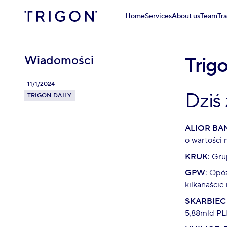
Home
Services
About us
Team
Tr
Wiadomości
Trigo
11/1/2024
Dziś
TRIGON DAILY
ALIOR BA
o wartości 
KRUK
: Gru
GPW
: Opó
kilkanaście
SKARBIEC
5,88mld PLN