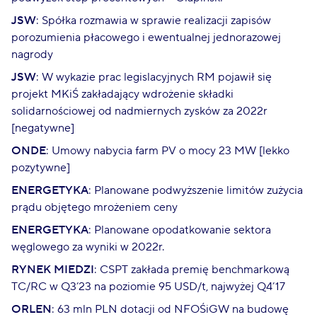
JSW
: Spółka rozmawia w sprawie realizacji zapisów
porozumienia płacowego i ewentualnej jednorazowej
nagrody
JSW
: W wykazie prac legislacyjnych RM pojawił się
projekt MKiŚ zakładający wdrożenie składki
solidarnościowej od nadmiernych zysków za 2022r
[negatywne]
ONDE
: Umowy nabycia farm PV o mocy 23 MW [lekko
pozytywne]
ENERGETYKA
: Planowane podwyższenie limitów zużycia
prądu objętego mrożeniem ceny
ENERGETYKA
: Planowane opodatkowanie sektora
węglowego za wyniki w 2022r.
RYNEK MIEDZI
: CSPT zakłada premię benchmarkową
TC/RC w Q3’23 na poziomie 95 USD/t, najwyżej Q4’17
ORLEN
: 63 mln PLN dotacji od NFOŚiGW na budowę