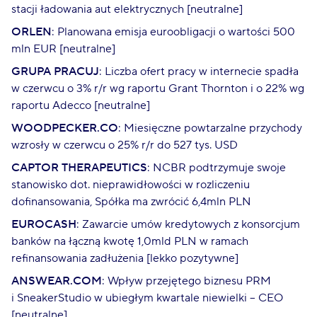
stacji ładowania aut elektrycznych [neutralne]
ORLEN
: Planowana emisja euroobligacji o wartości 500
mln EUR [neutralne]
GRUPA PRACUJ
: Liczba ofert pracy w internecie spadła
w czerwcu o 3% r/r wg raportu Grant Thornton i o 22% wg
raportu Adecco [neutralne]
WOODPECKER.CO
: Miesięczne powtarzalne przychody
wzrosły w czerwcu o 25% r/r do 527 tys. USD
CAPTOR THERAPEUTICS
: NCBR podtrzymuje swoje
stanowisko dot. nieprawidłowości w rozliczeniu
dofinansowania, Spółka ma zwrócić 6,4mln PLN
EUROCASH
: Zawarcie umów kredytowych z konsorcjum
banków na łączną kwotę 1,0mld PLN w ramach
refinansowania zadłużenia [lekko pozytywne]
ANSWEAR.COM
: Wpływ przejętego biznesu PRM
i SneakerStudio w ubiegłym kwartale niewielki – CEO
[neutralne]