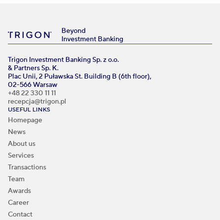
Beyond
Investment Banking
Trigon Investment Banking Sp. z o.o.
& Partners Sp. K.
Plac Unii, 2 Puławska St. Building B (6th floor),
02-566 Warsaw
+48 22 330 11 11
recepcja@trigon.pl
USEFUL LINKS
Homepage
News
About us
Services
Transactions
Team
Awards
Career
Contact