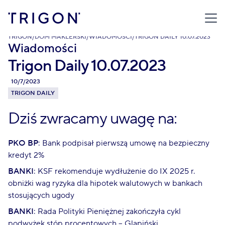
TRIGON
/
DOM MAKLERSKI
/
WIADOMOŚCI
/
TRIGON DAILY 10.07.2023
Wiadomości
Trigon Daily 10.07.2023
10/7/2023
TRIGON DAILY
Dziś zwracamy uwagę na:
PKO BP
: Bank podpisał pierwszą umowę na bezpieczny
kredyt 2%
BANKI
: KSF rekomenduje wydłużenie do IX 2025 r.
obniżki wag ryzyka dla hipotek walutowych w bankach
stosujących ugody
BANKI
: Rada Polityki Pieniężnej zakończyła cykl
podwyżek stóp procentowych – Glapiński