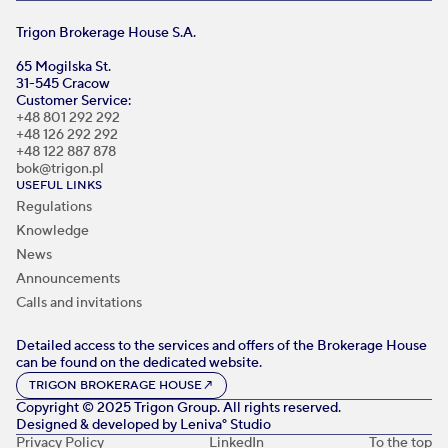
Trigon Brokerage House S.A.
65 Mogilska St.
31-545 Cracow
Customer Service:
+48 801 292 292
+48 126 292 292
+48 122 887 878
bok@trigon.pl
USEFUL LINKS
Regulations
Knowledge
News
Announcements
Calls and invitations
Detailed access to the services and offers of the Brokerage House
can be found on the dedicated website.
TRIGON BROKERAGE HOUSE
↗
Copyright © 2025 Trigon Group. All rights reserved.
Designed & developed by
Leniva° Studio
Privacy Policy
LinkedIn
To the top