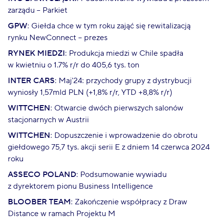
zarządu – Parkiet
GPW
: Giełda chce w tym roku zająć się rewitalizacją
rynku NewConnect – prezes
RYNEK MIEDZI
: Produkcja miedzi w Chile spadła
w kwietniu o 1.7% r/r do 405,6 tys. ton
INTER CARS
: Maj'24: przychody grupy z dystrybucji
wyniosły 1,57mld PLN (+1,8% r/r, YTD +8,8% r/r)
WITTCHEN
: Otwarcie dwóch pierwszych salonów
stacjonarnych w Austrii
WITTCHEN
: Dopuszczenie i wprowadzenie do obrotu
giełdowego 75,7 tys. akcji serii E z dniem 14 czerwca 2024
roku
ASSECO POLAND
: Podsumowanie wywiadu
z dyrektorem pionu Business Intelligence
BLOOBER TEAM
: Zakończenie współpracy z Draw
Distance w ramach Projektu M