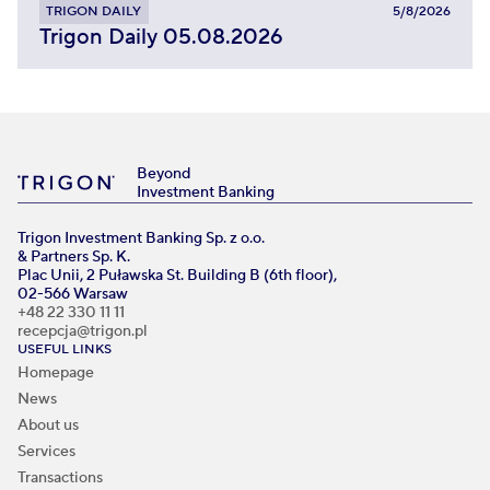
TRIGON DAILY
5/8/2026
Trigon Daily 05.08.2026
Beyond
Investment Banking
Trigon Investment Banking Sp. z o.o.
& Partners Sp. K.
Plac Unii, 2 Puławska St. Building B (6th floor),
02-566 Warsaw
+48 22 330 11 11
recepcja@trigon.pl
USEFUL LINKS
Homepage
News
About us
Services
Transactions