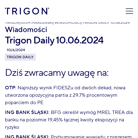
TRIGON
/
DOM MAKLERSKI
/
WIADOMOŚCI
/
TRIGON DAILY 10.06.2024
Wiadomości
Trigon Daily 10.06.2024
10/6/2024
TRIGON DAILY
Dziś zwracamy uwagę na:
OTP
: Najniższy wynik FIDESZu od dwóch dekad, nowa
utworzona opozycyjna partia z 29.7% procentowym
poparciem do PE
ING BANK ŚLĄSKI
: BFG określił wymóg MREL TREA dla
banku na poziomie 19,45% łącznej kwoty ekspozycji na
ryzyko
ING BANK ŚLĄSKI
: Podsumowanie wywiadu z prezesem