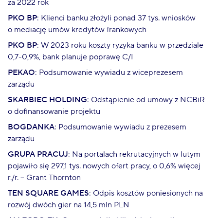
za 2022 rok
PKO BP
: Klienci banku złożyli ponad 37 tys. wniosków
o mediację umów kredytów frankowych
PKO BP
: W 2023 roku koszty ryzyka banku w przedziale
0,7-0,9%, bank planuje poprawę C/I
PEKAO
: Podsumowanie wywiadu z wiceprezesem
zarządu
SKARBIEC HOLDING
: Odstąpienie od umowy z NCBiR
o dofinansowanie projektu
BOGDANKA
: Podsumowanie wywiadu z prezesem
zarządu
GRUPA PRACUJ
: Na portalach rekrutacyjnych w lutym
pojawiło się 297,1 tys. nowych ofert pracy, o 0,6% więcej
r./r. – Grant Thornton
TEN SQUARE GAMES
: Odpis kosztów poniesionych na
rozwój dwóch gier na 14,5 mln PLN