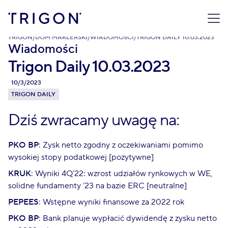
TRIGON
/
DOM MAKLERSKI
/
WIADOMOŚCI
/
TRIGON DAILY 10.03.2023
Wiadomości
Trigon Daily 10.03.2023
10/3/2023
TRIGON DAILY
Dziś zwracamy uwagę na:
PKO BP
: Zysk netto zgodny z oczekiwaniami pomimo
wysokiej stopy podatkowej [pozytywne]
KRUK
: Wyniki 4Q’22: wzrost udziałów rynkowych w WE,
solidne fundamenty ‘23 na bazie ERC [neutralne]
PEPEES
: Wstępne wyniki finansowe za 2022 rok
PKO BP
: Bank planuje wypłacić dywidendę z zysku netto