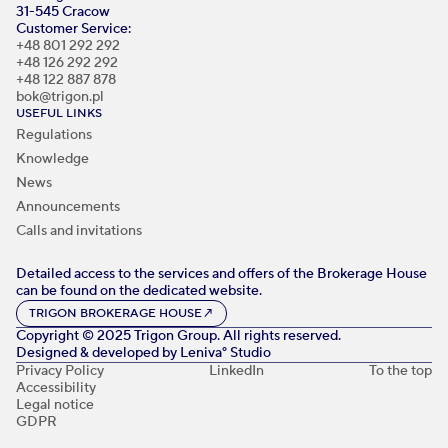
31-545 Cracow
Customer Service:
+48 801 292 292
+48 126 292 292
+48 122 887 878
bok@trigon.pl
USEFUL LINKS
Regulations
Knowledge
News
Announcements
Calls and invitations
Detailed access to the services and offers of the Brokerage House
can be found on the dedicated website.
TRIGON BROKERAGE HOUSE
↗
Copyright © 2025 Trigon Group. All rights reserved.
Designed & developed by
Leniva° Studio
Privacy Policy
LinkedIn
To the top
Accessibility
Legal notice
GDPR