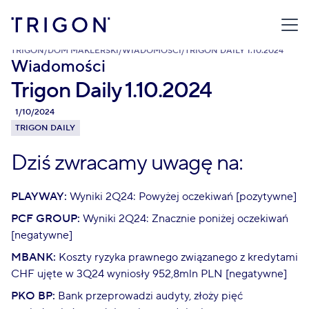
TRIGON
/
DOM MAKLERSKI
/
WIADOMOŚCI
/
TRIGON DAILY 1.10.2024
Wiadomości
Trigon Daily 1.10.2024
1/10/2024
TRIGON DAILY
Dziś zwracamy uwagę na:
PLAYWAY:
Wyniki 2Q24: Powyżej oczekiwań [pozytywne]
PCF GROUP:
Wyniki 2Q24: Znacznie poniżej oczekiwań
[negatywne]
MBANK:
Koszty ryzyka prawnego związanego z kredytami
CHF ujęte w 3Q24 wyniosły 952,8mln PLN [negatywne]
PKO BP:
Bank przeprowadzi audyty, złoży pięć