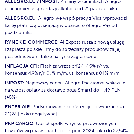
ALLEGRO.EU / INPOST:
Zmiany w cennikach Allegro,
uruchomienie sprzedaży alkoholu od 21 października
ALLEGRO.EU:
Allegro, we współpracy z Visa, wprowadzi
kartę płatniczą działającą w oparciu o Allegro Pay od
października
RYNEK E-COMMERCE:
AliExpess rusza z nową usługą
i zaprasza polskie firmy do sprzedaży produktów za jej
pośrednictwem, także na rynki zagraniczne
INFLACJA CPI:
Flash za wrzesień’24: 4,9% r/r vs.
konsensus 4,9% r/r, 0,1% m/m. vs. konsensus 0,1% m/m
INPOST:
Najnowszy cennik Allegro Paczkomat wskazuje
na wzrost opłaty za dostawę poza Smart! do 11,49 PLN
(+5%)
ENTER AIR:
Podsumowanie konferencji po wynikach za
2Q24 [lekko negatywne]
PKP CARGO:
Udział spółki w rynku przewiezionych
towarów wg masy spadł po sierpniu 2024 roku do 27,54%