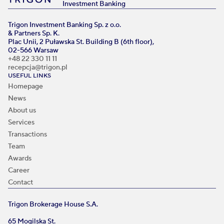
Investment Banking
Trigon Investment Banking Sp. z o.o.
& Partners Sp. K.
Plac Unii, 2 Puławska St. Building B (6th floor),
02-566 Warsaw
+48 22 330 11 11
recepcja@trigon.pl
USEFUL LINKS
Homepage
News
About us
Services
Transactions
Team
Awards
Career
Contact
Trigon Brokerage House S.A.
65 Mogilska St.