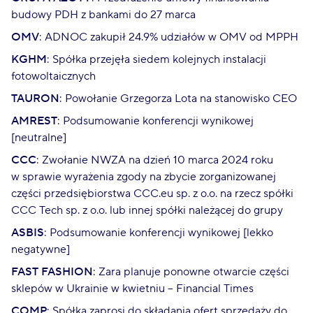
budowy PDH z bankami do 27 marca
OMV
: ADNOC zakupił 24.9% udziałów w OMV od MPPH
KGHM
: Spółka przejęła siedem kolejnych instalacji
fotowoltaicznych
TAURON
: Powołanie Grzegorza Lota na stanowisko CEO
AMREST
: Podsumowanie konferencji wynikowej
[neutralne]
CCC
: Zwołanie NWZA na dzień 10 marca 2024 roku
w sprawie wyrażenia zgody na zbycie zorganizowanej
części przedsiębiorstwa CCC.eu sp. z o.o. na rzecz spółki
CCC Tech sp. z o.o. lub innej spółki należącej do grupy
ASBIS
: Podsumowanie konferencji wynikowej [lekko
negatywne]
FAST FASHION
: Zara planuje ponowne otwarcie części
sklepów w Ukrainie w kwietniu – Financial Times
COMP
: Spółka zaprosi do składania ofert sprzedaży do