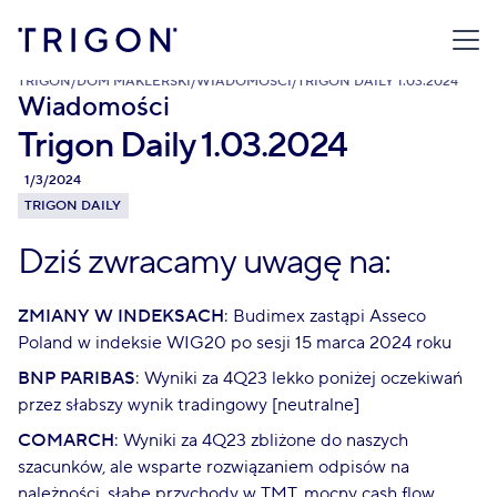
TRIGON
/
DOM MAKLERSKI
/
WIADOMOŚCI
/
TRIGON DAILY 1.03.2024
Wiadomości
Trigon Daily 1.03.2024
1/3/2024
TRIGON DAILY
Dziś zwracamy uwagę na:
ZMIANY W INDEKSACH
: Budimex zastąpi Asseco
Poland w indeksie WIG20 po sesji 15 marca 2024 roku
BNP PARIBAS
: Wyniki za 4Q23 lekko poniżej oczekiwań
przez słabszy wynik tradingowy [neutralne]
COMARCH
: Wyniki za 4Q23 zbliżone do naszych
szacunków, ale wsparte rozwiązaniem odpisów na
należności, słabe przychody w TMT, mocny cash flow