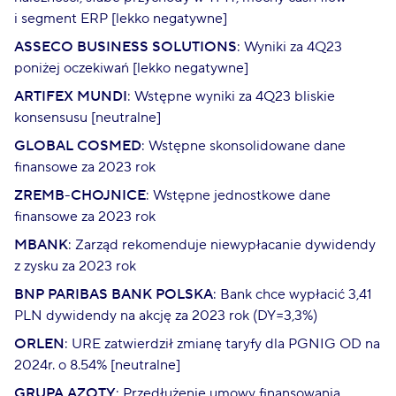
i segment ERP [lekko negatywne]
ASSECO BUSINESS SOLUTIONS
: Wyniki za 4Q23
poniżej oczekiwań [lekko negatywne]
ARTIFEX MUNDI
: Wstępne wyniki za 4Q23 bliskie
konsensusu [neutralne]
GLOBAL COSMED
: Wstępne skonsolidowane dane
finansowe za 2023 rok
ZREMB-CHOJNICE
: Wstępne jednostkowe dane
finansowe za 2023 rok
MBANK
: Zarząd rekomenduje niewypłacanie dywidendy
z zysku za 2023 rok
BNP PARIBAS BANK POLSKA
: Bank chce wypłacić 3,41
PLN dywidendy na akcję za 2023 rok (DY=3,3%)
ORLEN
: URE zatwierdził zmianę taryfy dla PGNIG OD na
2024r. o 8.54% [neutralne]
GRUPA AZOTY
: Przedłużenie umowy finansowania