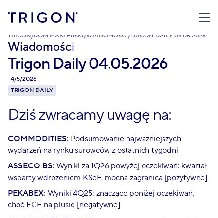
TRIGON
/
DOM MAKLERSKI
/
WIADOMOŚCI
/
TRIGON DAILY 04.05.2026
Wiadomości
Trigon Daily 04.05.2026
4/5/2026
TRIGON DAILY
Dziś zwracamy uwagę na:
COMMODITIES
: Podsumowanie najważniejszych
wydarzeń na rynku surowców z ostatnich tygodni
ASSECO BS
: Wyniki za 1Q26 powyżej oczekiwań: kwartał
wsparty wdrożeniem KSeF, mocna zagranica [pozytywne]
PEKABEX
: Wyniki 4Q25: znacząco poniżej oczekiwań,
choć FCF na plusie [negatywne]