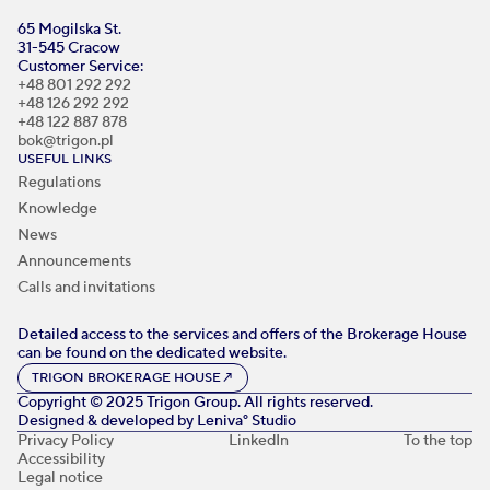
65 Mogilska St.
31-545 Cracow
Customer Service:
+48 801 292 292
+48 126 292 292
+48 122 887 878
bok@trigon.pl
USEFUL LINKS
Regulations
Knowledge
News
Announcements
Calls and invitations
Detailed access to the services and offers of the Brokerage House
can be found on the dedicated website.
TRIGON BROKERAGE HOUSE
↗
Copyright © 2025 Trigon Group. All rights reserved.
Designed & developed by
Leniva° Studio
Privacy Policy
LinkedIn
To the top
Accessibility
Legal notice