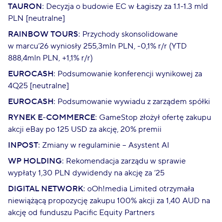
TAURON
: Decyzja o budowie EC w Łagiszy za 1.1-1.3 mld
PLN [neutralne]
RAINBOW TOURS
: Przychody skonsolidowane
w marcu’26 wyniosły 255,3mln PLN, -0,1% r/r (YTD
888,4mln PLN, +1,1% r/r)
EUROCASH
: Podsumowanie konferencji wynikowej za
4Q25 [neutralne]
EUROCASH
: Podsumowanie wywiadu z zarządem spółki
RYNEK E-COMMERCE
: GameStop złożył ofertę zakupu
akcji eBay po 125 USD za akcję, 20% premii
INPOST
: Zmiany w regulaminie – Asystent AI
WP HOLDING
: Rekomendacja zarządu w sprawie
wypłaty 1,30 PLN dywidendy na akcję za ‘25
DIGITAL NETWORK
: oOh!media Limited otrzymała
niewiążącą propozycję zakupu 100% akcji za 1,40 AUD na
akcję od funduszu Pacific Equity Partners