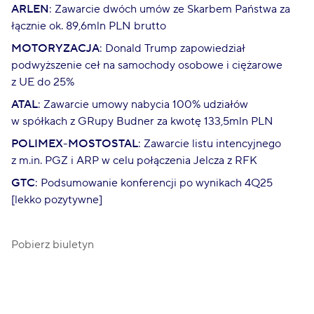
ARLEN
: Zawarcie dwóch umów ze Skarbem Państwa za
łącznie ok. 89,6mln PLN brutto
MOTORYZACJA
: Donald Trump zapowiedział
podwyższenie ceł na samochody osobowe i ciężarowe
z UE do 25%
ATAL
: Zawarcie umowy nabycia 100% udziałów
w spółkach z GRupy Budner za kwotę 133,5mln PLN
POLIMEX-MOSTOSTAL
: Zawarcie listu intencyjnego
z m.in. PGZ i ARP w celu połączenia Jelcza z RFK
GTC
: Podsumowanie konferencji po wynikach 4Q25
[lekko pozytywne]
Pobierz biuletyn