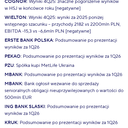
COGNOR
: Wyniki 4Q25: znaczne pogorszenie wyników
w HSJ w końcówce roku [negatywne]
WIELTON
: Wyniki 4Q25: wyniki za 2025 poniżej
wstępnego szacunku – przychody 2182 vs 2200mln PLN,
EBITDA -15,3 vs -6,6mln PLN [negatywne]
ERSTE BANK POLSKA
: Podsumowanie po prezentacji
wyników za 1Q26
PEKAO
: Podsumowanie po prezentacji wyników za 1Q26
PZU
: Spółka kupi MetLife Ukraina
MBANK
: Podsumowanie po prezentacji wyników za 1Q26
MBANK
: Bank ogłosił wezwanie do sprzedaży
senioralnych obligacji nieuprzywilejowanych o wartości do
500mln EUR
ING BANK SLASKI
: Podsumowanie po prezentacji
wyników za 1Q26
KRUK
: Podsumowanie po prezentacji wyników za 1Q26